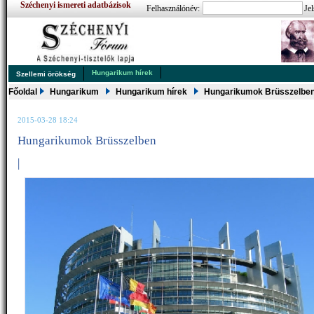
Széchenyi ismereti adatbázisok
Felhasználónév:
Jel
Hungarikum hírek
Szellemi örökség
Főoldal
Hungarikum
Hungarikum hírek
Hungarikumok Brüsszelbe
2015-03-28 18:24
Hungarikumok Brüsszelben
|