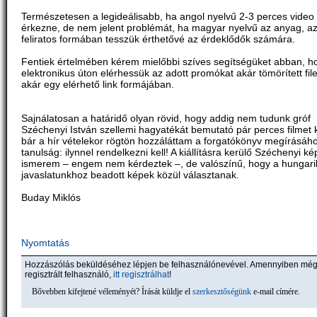
Természetesen a legideálisabb, ha angol nyelvű 2-3 perces video
érkezne, de nem jelent problémát, ha magyar nyelvű az anyag, az
feliratos formában tesszük érthetővé az érdeklődők számára.
Fentiek értelmében kérem mielőbbi szíves segítségüket abban, h
elektronikus úton elérhessük az adott promókat akár tömörített file
akár egy elérhető link formájában.
Sajnálatosan a határidő olyan rövid, hogy addig nem tudunk gróf
Széchenyi István szellemi hagyatékát bemutató pár perces filmet k
bár a hír vételekor rögtön hozzáláttam a forgatókönyv megírásáho
tanulság: ilynnel rendelkezni kell! A kiállításra kerülő Széchenyi k
ismerem – engem nem kérdeztek –, de valószínű, hogy a hungar
javaslatunkhoz beadott képek közül választanak.
Buday Miklós
Nyomtatás
Hozzászólás beküldéséhez lépjen be felhasználónevével. Amennyiben mé
regisztrált felhasználó,
itt regisztrálhat
!
Bővebben kifejtené véleményét? Írását küldje el
szerkesztőségünk
e-mail címére.