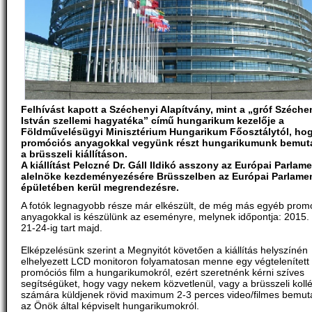
Felhívást kapott a Széchenyi Alapítvány, mint a „gróf Széche
István szellemi hagyatéka” című hungarikum kezelője a
Földművelésügyi Minisztérium Hungarikum Főosztálytól, ho
promóciós anyagokkal vegyünk részt hungarikumunk bemut
a brüsszeli kiállításon.
A kiállítást Pelczné Dr. Gáll Ildikó asszony az Európai Parlam
alelnöke kezdeményezésére Brüsszelben az Európai Parlame
épületében kerül megrendezésre.
A fotók legnagyobb része már elkészült, de még más egyéb prom
anyagokkal is készülünk az eseményre, melynek időpontja: 2015. á
21-24-ig tart majd.
Elképzelésünk szerint a Megnyitót követően a kiállítás helyszínén
elhelyezett LCD monitoron folyamatosan menne egy végtelenített
promóciós film a hungarikumokról, ezért szeretnénk kérni szíves
segítségüket, hogy vagy nekem közvetlenül, vagy a brüsszeli kol
számára küldjenek rövid maximum 2-3 perces video/filmes bemut
az Önök által képviselt hungarikumokról.