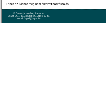
Ehhez az íráshoz még nem érkezett hozzászólás.
© Copyright szechenyiforum.hu
Logod Bt. H-1012 Budapest, Logodi u. 49.
e-mail: logod@logod.hu