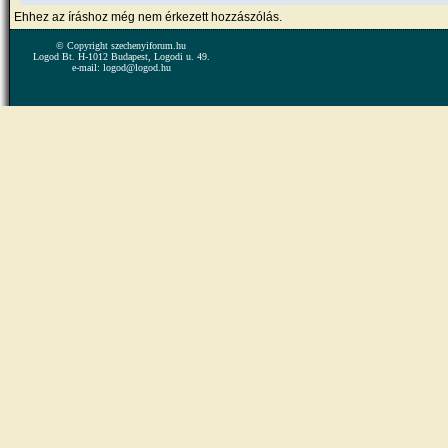
Ehhez az íráshoz még nem érkezett hozzászólás.
© Copyright szechenyiforum.hu
Logod Bt. H-1012 Budapest, Logodi u. 49.
e-mail: logod@logod.hu