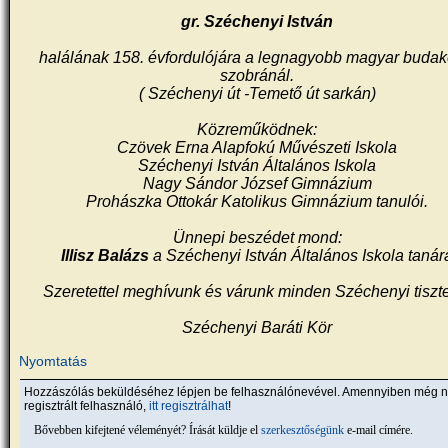
gr. Széchenyi István
halálának 158. évfordulójára a legnagyobb magyar budak
szobránál.
( Széchenyi út -Temető út sarkán)
Közreműködnek:
Czövek Erna Alapfokú Művészeti Iskola
Széchenyi István Általános Iskola
Nagy Sándor József Gimnázium
Prohászka Ottokár Katolikus Gimnázium tanulói.
Ünnepi beszédet mond:
Illisz Balázs
a Széchenyi István Általános Iskola tanár
Szeretettel meghívunk és várunk minden Széchenyi tiszte
Széchenyi Baráti Kör
Nyomtatás
Hozzászólás beküldéséhez lépjen be felhasználónevével. Amennyiben még 
regisztrált felhasználó,
itt regisztrálhat
!
Bővebben kifejtené véleményét? Írását küldje el
szerkesztőségünk
e-mail címére.