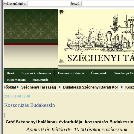
Felhasználónév:
Jelszó:
Hírek
Soproni konferencia
Eszmesúrlódások
Ünnepeink
Széchenyi Tá
In Memoriam
Magunkról
Főoldal
Széchenyi Társaság
Budakeszi Széchenyi Baráti Kör
Kosz
2018-04-08 09:48
Koszorúzás Budakeszin
|
Gróf Széchenyi halálának évfordulója: koszorúzás Budakeszin
Április 9-én hétfőn de. 10.00 órakor emlékezünk