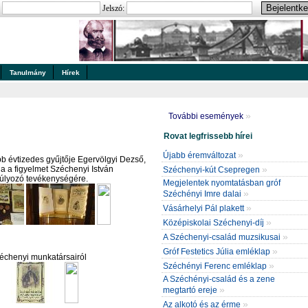
:
Jelszó:
Tanulmány
Hírek
»
További események
Rovat legfrissebb hírei
»
Újabb éremváltozat
b évtizedes gyűjtője Egervölgyi Dezső,
»
vja a figyelmet Széchenyi István
Széchenyi-kút Csepregen
súlyozó tevékenységére.
Megjelentek nyomtatásban gróf
»
Széchényi Imre dalai
»
Vásárhelyi Pál plakett
»
Középiskolai Széchenyi-díj
»
A Széchenyi-család muzsikusai
»
Gróf Festetics Júlia emléklap
zéchenyi munkatársairól
»
Széchényi Ferenc emléklap
A Széchényi-család és a zene
»
megtartó ereje
»
Az alkotó és az érme