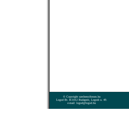
© Copyright szechenyiforum.hu
Logod Bt. H-1012 Budapest, Logodi u. 49.
e-mail: logod@logod.hu