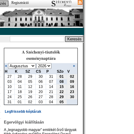
Regisztráció
A Széchenyi-tisztelők
eseménynaptára
«
»
H
K
SZ
CS
P
SZo
V
27
28
29
30
31
01
02
03
04
05
06
07
08
09
10
11
12
13
14
15
16
17
18
19
20
21
22
23
24
25
26
27
28
29
30
31
01
02
03
04
05
Legfrissebb képtárak
Egervölgyi kiállításán
A „legnagyobb magyar” emlékét őrző tárgyak
több évtizedes gyűjtője Egervölgyi Dezső,