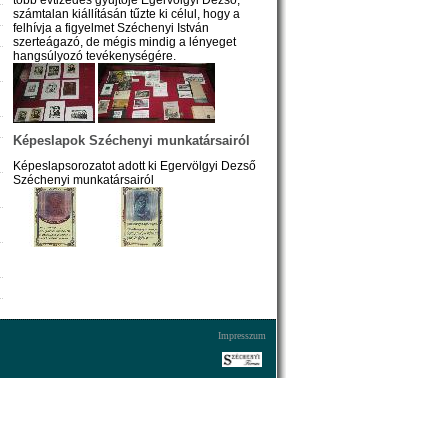
számtalan kiállításán tűzte ki célul, hogy a
felhívja a figyelmet Széchenyi István
szerteágazó, de mégis mindig a lényeget
hangsúlyozó tevékenységére.
Képeslapok Széchenyi munkatársairól
Képeslapsorozatot adott ki Egervölgyi Dezső
Széchenyi munkatársairól
Impresszum