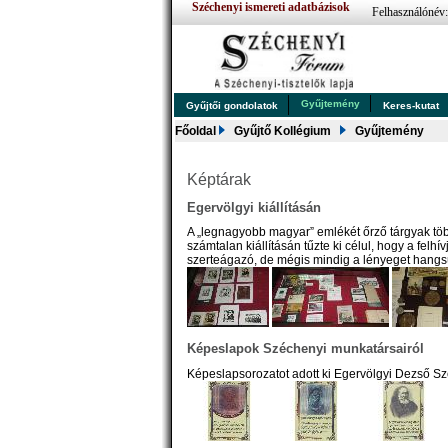
Széchenyi ismereti adatbázisok
Felhasználónév
Gyűjtemény
Gyűjtői gondolatok
Keres-kutat
Főoldal
Gyűjtő Kollégium
Gyűjtemény
Képtárak
Egervölgyi kiállításán
A „legnagyobb magyar” emlékét őrző tárgyak töb
számtalan kiállításán tűzte ki célul, hogy a felhí
szerteágazó, de mégis mindig a lényeget hang
Képeslapok Széchenyi munkatársairól
Képeslapsorozatot adott ki Egervölgyi Dezső S