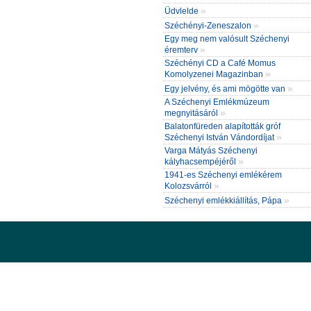
»
Üdvlelde
»
Széchényi-Zeneszalon
Egy meg nem valósult Széchenyi
»
éremterv
Széchényi CD a Café Momus
»
Komolyzenei Magazinban
»
Egy jelvény, és ami mögötte van
A Széchenyi Emlékmúzeum
»
megnyitásáról
Balatonfüreden alapították gróf
»
Széchenyi István Vándordíjat
Varga Mátyás Széchenyi
»
kályhacsempéjéről
1941-es Széchenyi emlékérem
»
Kolozsvárról
»
Széchenyi emlékkiállítás, Pápa