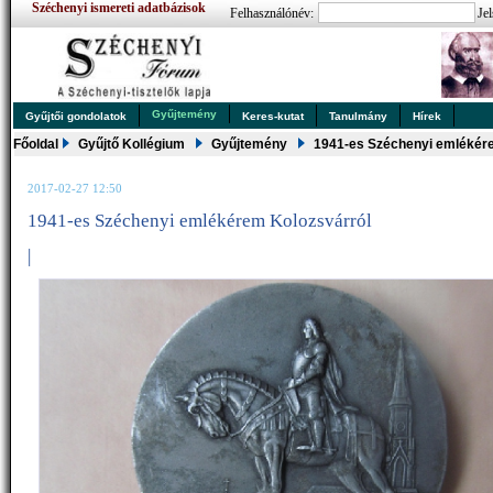
Széchenyi ismereti adatbázisok
Felhasználónév:
Jel
Gyűjtemény
Gyűjtői gondolatok
Keres-kutat
Tanulmány
Hírek
Főoldal
Gyűjtő Kollégium
Gyűjtemény
1941-es Széchenyi emlékér
2017-02-27 12:50
1941-es Széchenyi emlékérem Kolozsvárról
|