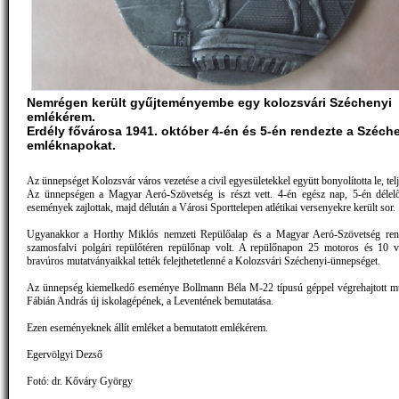
Nemrégen került gyűjteményembe egy kolozsvári Széchenyi
emlékérem.
Erdély fővárosa 1941. október 4-én és 5-én rendezte a Széch
emléknapokat.
Az ünnepséget Kolozsvár város vezetése a civil egyesületekkel együtt bonyolította le, telj
Az ünnepségen a Magyar Aeró-Szövetség is részt vett. 4-én egész nap, 5-én délelőt
események zajlottak, majd délután a Városi Sporttelepen atlétikai versenyekre került sor.
Ugyanakkor a Horthy Miklós nemzeti Repülőalap és a Magyar Aeró-Szövetség ren
szamosfalvi polgári repülőtéren repülőnap volt. A repülőnapon 25 motoros és 10 v
bravúros mutatványaikkal tették felejthetetlenné a Kolozsvári Széchenyi-ünnepséget.
Az ünnepség kiemelkedő eseménye Bollmann Béla M-22 típusú géppel végrehajtott m
Fábián András új iskolagépének, a Leventének bemutatása.
Ezen eseményeknek állít emléket a bemutatott emlékérem.
Egervölgyi Dezső
Fotó: dr. Kőváry György