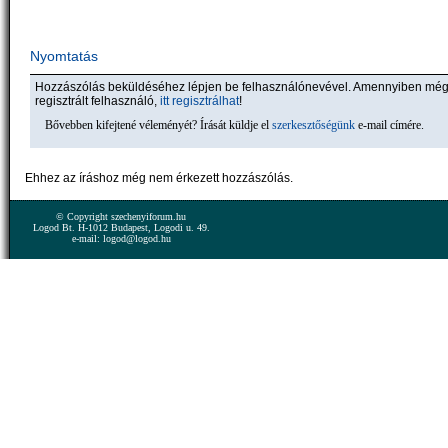
Nyomtatás
Hozzászólás beküldéséhez lépjen be felhasználónevével. Amennyiben mé
regisztrált felhasználó,
itt regisztrálhat
!
Bővebben kifejtené véleményét? Írását küldje el
szerkesztőségünk
e-mail címére.
Ehhez az íráshoz még nem érkezett hozzászólás.
© Copyright szechenyiforum.hu
Logod Bt. H-1012 Budapest, Logodi u. 49.
e-mail: logod@logod.hu