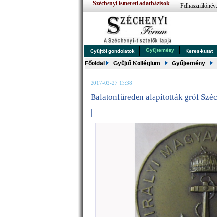
Széchenyi ismereti adatbázisok
Felhasználónév
Gyűjtemény
Gyűjtői gondolatok
Keres-kutat
Főoldal
Gyűjtő Kollégium
Gyűjtemény
2017-02-27 13:38
Balatonfüreden alapították gróf Szé
|