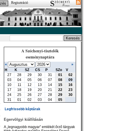
Regisztráció
A Széchenyi-tisztelők
eseménynaptára
«
»
H
K
SZ
CS
P
SZo
V
27
28
29
30
31
01
02
03
04
05
06
07
08
09
10
11
12
13
14
15
16
17
18
19
20
21
22
23
24
25
26
27
28
29
30
31
01
02
03
04
05
Legfrissebb képtárak
Egervölgyi kiállításán
A „legnagyobb magyar” emlékét őrző tárgyak
több évtizedes gyűjtője Egervölgyi Dezső,