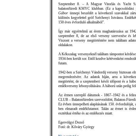
Szeptember 8. – A Magyar Vitorlás és Yacht Szö
balatonfüredi KMYC klubban. (Ez a kapcsolódási 
Gábor
ünnepi beszédét a következő szavakkal zár
különös kegyelettel gróf Széchenyi Istvánra. Emlékét
150 éves évforduló alkalmából”.
Így már egyértelmű az érem maghatározása az 1942
szeptember 8, de az első verseny szervezése és leb
Viszont a verseny megtörténtére nem találtam adato
oldalakon.
A Kékszalag versenyeknél találtam támpontot kérdése
1934-ben került sor. Ettől kezdve kétévenként rendezik
futam.
1942-ben a Széchenyi Vándordíj verseny biztosan elma
megrendezésére. Az adatok híján, arra a következ
megtörtént, de a szeptemberi késői időpont és a hábo
emlékverseny lebonyolítására. A háború után pedig fel
Az érmen szereplő dátumok - 1867–1942 és a f
CLUB – Balatonfüreden szerveződött, Balaton-Füredi Y
Ez évben ünnepelheti alapításának 150. évfordulóját, 
ben elmaradt emlékfutamot. Talán az érmet is érdem
esztétikai értéke és az emlékezés miatt.
Egervölgyi Dezső
Fotó: dr. Kőváry György