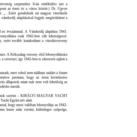
vetség szeptember 8-án emlékülést tart a
pont az érem és a város között.) Dr.
Ugron
ta: „…Ezért gondolunk mi magyar vitorlázók
 vándordíj alapításával fogjuk megörökíteni a
-es évszámmal. A Vándordíj alapítása 1941.
onyolítása csak 1942-ben vált lehetségessé.
t, ezért tovább kutakodtam a vitorlásverseny
mre. A Kékszalag verseny első lebonyolítására
 a versenyt, így 1942-ben is sikeresen zajlott a
radt, mert sehol nem találtam utalást a futam
tetésre jutottam, hogy az érem kivitelezése
rús állapotok miatt már nem volt lehetőség az
edésbe merült.
eliratok szerint – KIRÁLYI MAGYAR YACHT
acht Egylet név alatt.
azzal, hogy most valóban lebonyolítja az 1942-
es lenne után veretni, különleges szépsége,