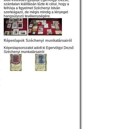
számtalan kiállításán tűzte ki célul, hogy a
felhívja a figyelmet Széchenyi István
szerteágazó, de mégis mindig a lényeget
hangsúlyozó tevékenységére.
Képeslapok Széchenyi munkatársairól
Képeslapsorozatot adott ki Egervölgyi Dezső
Széchenyi munkatársairól