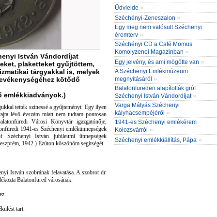
»
Üdvlelde
»
Széchényi-Zeneszalon
Egy meg nem valósult Széchenyi
»
éremterv
Széchényi CD a Café Momus
»
Komolyzenei Magazinban
henyi István Vándordíjat
»
Egy jelvény, és ami mögötte van
ket, plaketteket gyűjtöttem,
A Széchenyi Emlékmúzeum
zmatikai tárgyakkal is, melyek
»
megnyitásáról
 tevékenységéhez kötődő
Balatonfüreden alapították gróf
ő emlékkiadványok.)
»
Széchenyi István Vándordíjat
Varga Mátyás Széchenyi
kkal tették színessé a gyűjteményt. Egy ilyen
»
kályhacsempéjéről
rajta lévő évszám miatt nem tudtam pontosan
alatonfüredi Városi Könyvtár igazgatónője,
1941-es Széchenyi emlékérem
»
onfüredi 1941-es Széchenyi emlékünnepségek
Kolozsvárról
f Széchenyi István jubileumi ünnepségek
»
Széchenyi emlékkiállítás, Pápa
Veszprém, 1942.) Ezúton köszönöm segítségét.
nyi István szobrának felavatása. A szobrot dr.
dékozta Balatonfüred városának.
ez.
ülést tart.