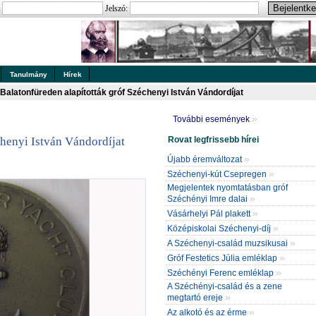
:
Jelszó:
Tanulmány
Hírek
Balatonfüreden alapították gróf Széchenyi István Vándordíjat
»
További események
Rovat legfrissebb hírei
chenyi István Vándordíjat
»
Újabb éremváltozat
»
Széchenyi-kút Csepregen
Megjelentek nyomtatásban gróf
»
Széchényi Imre dalai
»
Vásárhelyi Pál plakett
»
Középiskolai Széchenyi-díj
»
A Széchenyi-család muzsikusai
»
Gróf Festetics Júlia emléklap
»
Széchényi Ferenc emléklap
A Széchényi-család és a zene
»
megtartó ereje
»
Az alkotó és az érme