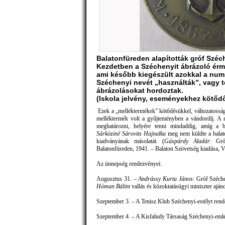
Balatonfüreden alapították gróf Széc
Kezdetben a Széchenyit ábrázoló érme
ami később kiegészült azokkal a numi
Széchenyi nevét „használták”, vagy
ábrázolásokat hordoztak.
(Iskola jelvény, eseményekhez kötőd
Ezek a „melléktermékek” kötődésükkel, változatosságu
melléktermék volt a gyűjteményben a vándordíj. A 
meghatározni, helyére tenni mindaddig, amíg a b
Sárköziné Sárovits Hajnalka
meg nem küldte a balat
kiadványának másolatát. (
Gáspárdy Aladár
: Gró
Balatonfüreden, 1941. – Balaton Szövetség kiadása, 
Az ünnepség rendezvényei:
Augusztus 31. –
Andrássy Kurta János
: Gróf Széche
Hóman Bálint
vallás és közoktatásügyi miniszter aján
Szeptember 3. – A Tenisz Klub Széchenyi-estélyt rend
Szeptember 4. – A Kisfaludy Társaság Széchenyi-emlék