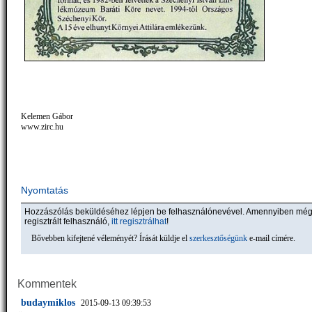
Kelemen Gábor
www.zirc.hu
Nyomtatás
Hozzászólás beküldéséhez lépjen be felhasználónevével. Amennyiben mé
regisztrált felhasználó,
itt regisztrálhat
!
Bővebben kifejtené véleményét? Írását küldje el
szerkesztőségünk
e-mail címére.
Kommentek
budaymiklos
2015-09-13 09:39:53