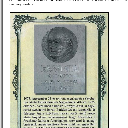
idei esztendőben is beszélhetünk, hiszen húsz évvel ezelőtt állították a Március 15. té
Széchenyi-szobrot.