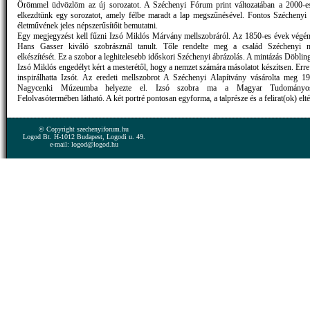
Örömmel üdvözlöm az új sorozatot. A Széchenyi Fórum print változatában a 2000-es
elkezdtünk egy sorozatot, amely félbe maradt a lap megszűnésével. Fontos Széchenyi 
életművének jeles népszerűsítőit bemutatni.
Egy megjegyzést kell fűzni Izsó Miklós Márvány mellszobráról. Az 1850-es évek végé
Hans Gasser kiváló szobrásznál tanult. Tőle rendelte meg a család Széchenyi m
elkészítését. Ez a szobor a leghitelesebb időskori Széchenyi ábrázolás. A mintázás Döbling
Izsó Miklós engedélyt kért a mesterétől, hogy a nemzet számára másolatot készítsen. Err
inspirálhatta Izsót. Az eredeti mellszobrot A Széchenyi Alapítvány vásárolta meg 1
Nagycenki Múzeumba helyezte el. Izsó szobra ma a Magyar Tudományo
Felolvasótermében látható. A két portré pontosan egyforma, a talprésze és a felirat(ok) elt
© Copyright szechenyiforum.hu
Logod Bt. H-1012 Budapest, Logodi u. 49.
e-mail: logod@logod.hu