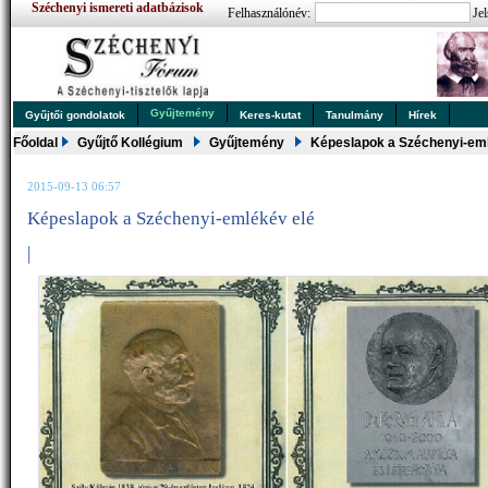
Széchenyi ismereti adatbázisok
Felhasználónév:
Jel
Gyűjtemény
Gyűjtői gondolatok
Keres-kutat
Tanulmány
Hírek
Főoldal
Gyűjtő Kollégium
Gyűjtemény
Képeslapok a Széchenyi-em
2015-09-13 06:57
Képeslapok a Széchenyi-emlékév elé
|