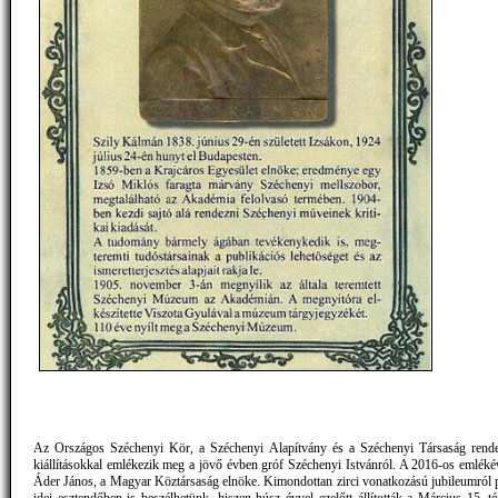
Az Országos Széchenyi Kör, a Széchenyi Alapítvány és a Széchenyi Társaság rende
kiállításokkal emlékezik meg a jövő évben gróf Széchenyi Istvánról. A 2016-os emlék
Áder János, a Magyar Köztársaság elnöke. Kimondottan zirci vonatkozású jubileumról 