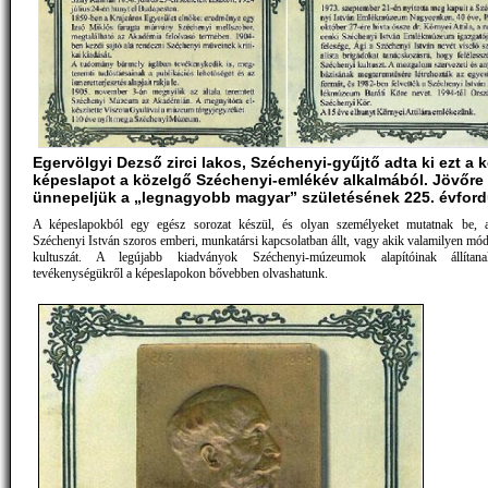
Egervölgyi Dezső zirci lakos, Széchenyi-gyűjtő adta ki ezt a k
képeslapot a közelgő Széchenyi-emlékév alkalmából. Jövőre
ünnepeljük a „legnagyobb magyar” születésének 225. évfordu
A képeslapokból egy egész sorozat készül, és olyan személyeket mutatnak be, a
Széchenyi István szoros emberi, munkatársi kapcsolatban állt, vagy akik valamilyen mód
kultuszát. A legújabb kiadványok Széchenyi-múzeumok alapítóinak állítana
tevékenységükről a képeslapokon bővebben olvashatunk.