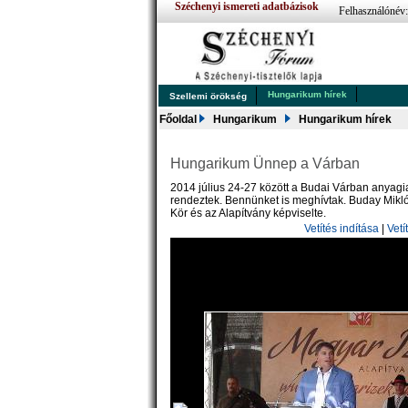
Széchenyi ismereti adatbázisok
Felhasználónév
Hungarikum hírek
Szellemi örökség
Főoldal
Hungarikum
Hungarikum hírek
Hungarikum Ünnep a Várban
2014 július 24-27 között a Budai Várban anyag
rendeztek. Bennünket is meghívtak. Buday Mikló
Kör és az Alapítvány képviselte.
Vetítés indítása
|
Vetí