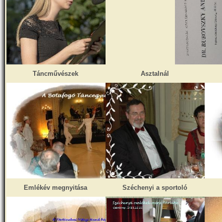
Táncművészek
Asztalnál
Emlékév megnyitása
Széchenyi a sportoló