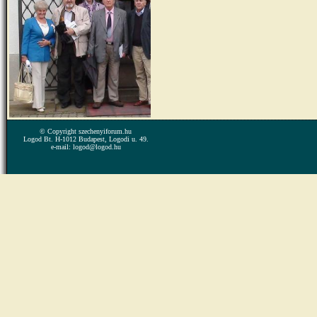
© Copyright szechenyiforum.hu
Logod Bt. H-1012 Budapest, Logodi u. 49.
e-mail: logod@logod.hu