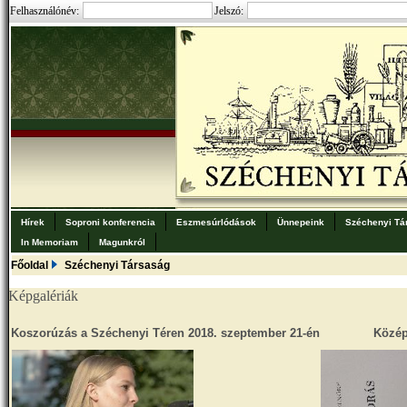
Felhasználónév:
Jelszó:
Hírek
Soproni konferencia
Eszmesúrlódások
Ünnepeink
Széchenyi Tá
In Memoriam
Magunkról
Főoldal
Széchenyi Társaság
Képgalériák
Koszorúzás a Széchenyi Téren 2018. szeptember 21-én
Közép