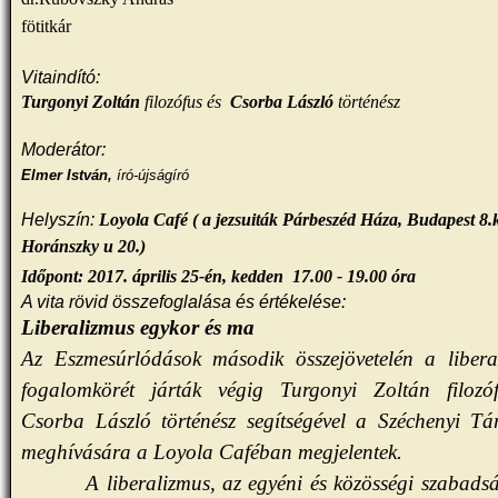
fötitkár
Vitaindító:
Turgonyi Zoltán
filozófus és
Csorba László
történész
Moderátor:
Elmer István,
író-újságíró
Helyszín:
Loyola Café ( a jezsuiták Párbeszéd Háza, Budapest 8.k
Horánszky u 20.)
Időpont: 2017. április 25-én, kedden
17.00 - 19.00 óra
A vita rövid összefoglalása és értékelése:
Liberalizmus egykor és ma
Az
Eszmesúrlódások
második összejövetelén a libera
fogalomkörét járták végig
Turgonyi Zoltán
filozó
Csorba László
történész segítségével a Széchenyi Tá
meghívására a Loyola Caféban megjelentek.
A liberalizmus, az egyéni és közösségi szabads