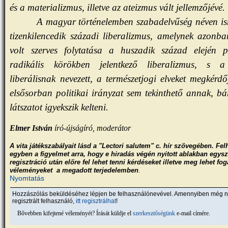
és a materializmus, illetve az ateizmus vált jellemzőjévé.
A magyar történelemben szabadelvűség néven is
tizenkilencedik századi liberalizmus, amelynek azonb
volt szerves folytatása a huszadik század elején p
radikális körökben jelentkező liberalizmus, s 
liberálisnak nevezett, a természetjogi elveket megkérdő
elsősorban politikai irányzat sem tekinthető annak, bá
látszatot igyekszik kelteni.
Elmer István
író-újságíró, moderátor
A vita játékszabályait lásd a "Lectori salutem" c. hír szövegében. Fel
egyben a figyelmet arra, hogy e hiradás végén nyitott ablakban egys
regisztráció után előre fel lehet tenni kérdéseket illetve meg lehet fo
.
véleményeket a megadott terjedelemben
Nyomtatás
Hozzászólás beküldéséhez lépjen be felhasználónevével. Amennyiben még 
regisztrált felhasználó,
itt regisztrálhat
!
Bővebben kifejtené véleményét? Írását küldje el
szerkesztőségünk
e-mail címére.