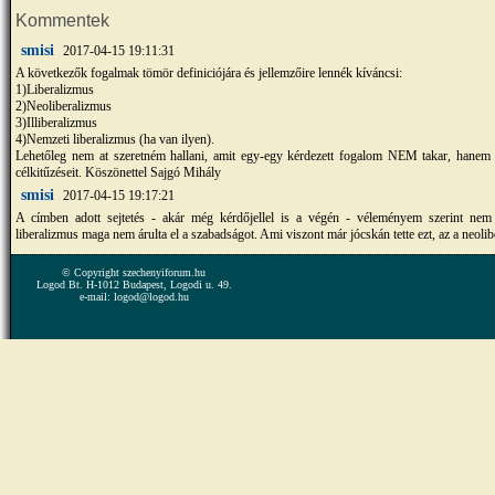
Kommentek
smisi
2017-04-15 19:11:31
A következők fogalmak tömör definiciójára és jellemzőire lennék kíváncsi:
1)Liberalizmus
2)Neoliberalizmus
3)Illiberalizmus
4)Nemzeti liberalizmus (ha van ilyen).
Lehetőleg nem at szeretném hallani, amit egy-egy kérdezett fogalom NEM takar, hanem 
célkitűzéseit. Köszönettel Sajgó Mihály
smisi
2017-04-15 19:17:21
A címben adott sejtetés - akár még kérdőjellel is a végén - véleményem szerint nem
liberalizmus maga nem árulta el a szabadságot. Ami viszont már jócskán tette ezt, az a neoli
© Copyright szechenyiforum.hu
Logod Bt. H-1012 Budapest, Logodi u. 49.
e-mail: logod@logod.hu