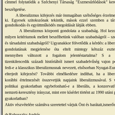
címmel folytatódik a Széchenyi Társaság "Eszmesúrlódások" kere
beszélgetése.
A liberalizmus kifejezés már önmagában szélsőséges érzelmek
ki. Egyesek szitokszónak tekintik, mások ezzel szemben a tár
gondolkodás és együttműködés megoldását látják ebben.
A liberalizmus központi gondolata a szabadság. Hol kezd
milyen kritériumok mellett beszélhetünk valóban szabadságról – s
és társadalmi szabadságról? Ugyanakkor fölvetődik a kérdés: a libe
gondolatának megjelenése óta eltelt mintegy kétszáz eszt
mennyiben változott a fogalom jelentéstartalma? S a 
tizenkilencedik századi históriából ismert szabadelvűség vajon 
fedi-e a klasszikus liberalizmusnak nevezett, elsősorban Nyugat-E
elterjedt kifejezést? További elmélkedésre indíthat, ha a liber
korábbi értelmezését összevetjük napjaink liberalizmusával. S 
politikai gyakorlatban egybefonható-e a liberális, a konzervat
nemzeti-keresztény irányzat, mint erre kísérlet történt az 1990 utáni p
gyakorlatban?
Aktiv részvételére számítva szeretettel várjuk Önt és barátait,ismerős
dr.Rubovszky András