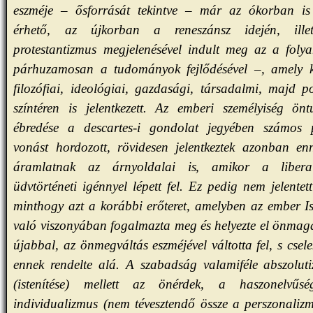
eszméje – ősforrását tekintve – már az ókorban is 
érhető, az újkorban a reneszánsz idején, ille
protestantizmus megjelenésével indult meg az a foly
párhuzamosan a tudományok fejlődésével –, amely 
filozófiai, ideológiai, gazdasági, társadalmi, majd po
színtéren is jelentkezett. Az emberi személyiség önt
ébredése a descartes-i gondolat jegyében számos p
vonást hordozott, rövidesen jelentkeztek azonban en
áramlatnak az árnyoldalai is, amikor a libera
üdvtörténeti igénnyel lépett fel. Ez pedig nem jelentet
minthogy azt a korábbi erőteret, amelyben az ember Is
való viszonyában fogalmazta meg és helyezte el önmagá
újabbal, az önmegváltás eszméjével váltotta fel, s csele
ennek rendelte alá. A szabadság valamiféle abszoluti
(istenítése) mellett az önérdek, a haszonelvűs
individualizmus (nem tévesztendő össze a perszonalizm