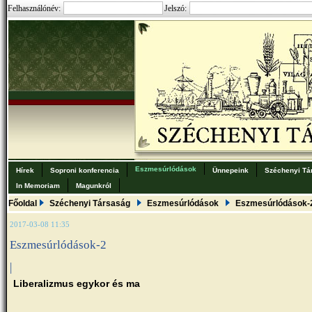
Felhasználónév:
Jelszó:
Eszmesúrlódások
Hírek
Soproni konferencia
Ünnepeink
Széchenyi Tá
In Memoriam
Magunkról
Főoldal
Széchenyi Társaság
Eszmesúrlódások
Eszmesúrlódások-
2017-03-08 11:35
Eszmesúrlódások-2
|
Liberalizmus egykor és ma