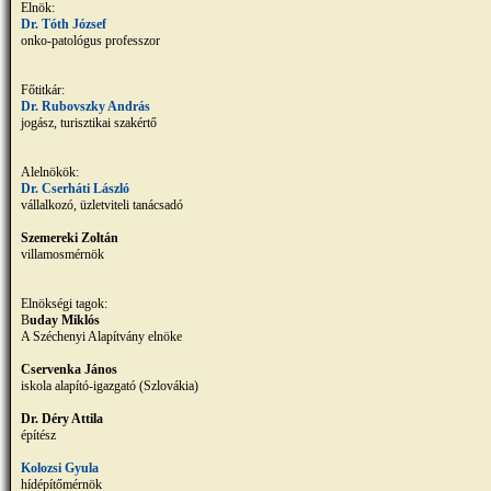
Elnök:
Dr. Tóth József
onko-patológus professzor
Főtitkár:
Dr. Rubovszky András
jogász, turisztikai szakértő
Alelnökök:
Dr. Cserháti László
vállalkozó, üzletviteli tanácsadó
Szemereki Zoltán
villamosmérnök
Elnökségi tagok:
B
uday Miklós
A Széchenyi Alapítvány elnöke
Cservenka János
iskola alapító-igazgató (Szlovákia)
Dr. Déry Attila
építész
Kolozsi Gyula
hídépítőmérnök