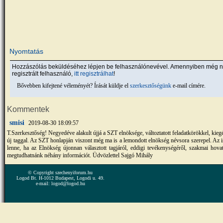
Nyomtatás
Hozzászólás beküldéséhez lépjen be felhasználónevével. Amennyiben még 
regisztrált felhasználó,
itt regisztrálhat
!
Bővebben kifejtené véleményét? Írását küldje el
szerkesztőségünk
e-mail címére.
Kommentek
smisi
2019-08-30 18:09:57
T.Szerkesztőség! Negyedéve alakult újjá a SZT elnöksége, változtatott feladatkörökkel, kie
új taggal. Az SZT honlapján viszont még ma is a lemondott elnökség névsora szerepel. Az i
lenne, ha az Elnökség újonnan választott tagjáról, eddigi tevékenységéről, szakmai hovat
megtudhatnánk néhány információt. Üdvözlettel Sajgó Mihály
© Copyright szechenyiforum.hu
Logod Bt. H-1012 Budapest, Logodi u. 49.
e-mail: logod@logod.hu