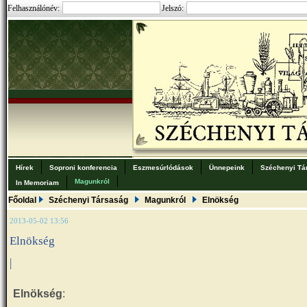
Felhasználónév:
Jelszó:
Hírek
Soproni konferencia
Eszmesúrlódások
Ünnepeink
Széchenyi Tá
Magunkról
In Memoriam
Főoldal
Széchenyi Társaság
Magunkról
Elnökség
2013-05-02 13:56
Elnökség
|
Elnökség
: