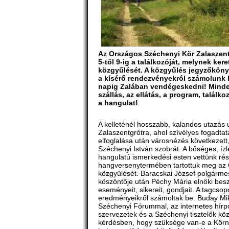
Az Országos Széchenyi Kör Zalaszentg
5-től 9-ig a találkozóját, melynek ker
közgyűlését. A közgyűlés jegyzőkönyv
a kísérő rendezvényekról számolunk b
napig Zalában vendégeskedni! Minden
szállás, az ellátás, a program, találko
a hangulat!
A kelleténél hosszabb, kalandos utazá
Zalaszentgrótra, ahol szívélyes fogadtat
elfoglalása után városnézés következet
Széchenyi István szobrát. A bőséges, íz
hangulatú ismerkedési esten vettünk ré
hangversenytermében tartottuk meg az
közgyűlését. Baracskai József polgármes
köszöntője után Péchy Mária elnöki besz
eseményeit, sikereit, gondjait. A tagcsop
eredményeikről számoltak be. Buday Mik
Széchenyi Fórummal, az internetes hírport
szervezetek és a Széchenyi tisztelők közö
kérdésben, hogy szüksége van-e a Körn