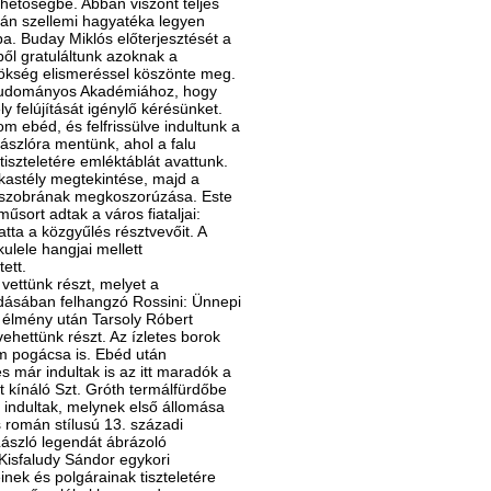
ehetőségbe. Abban viszont teljes
tván szellemi hagyatéka legyen
a. Buday Miklós előterjesztését a
ől gratuláltunk azoknak a
nökség elismeréssel köszönte meg.
 Tudományos Akadémiához, hogy
 felújítását igénylő kérésünket.
om ebéd, és felfrissülve indultunk a
lászlóra mentünk, ahol a falu
tiszteletére emléktáblát avattunk.
-kastély megtekintése, majd a
i-szobrának megkoszorúzása. Este
sort adtak a város fiataljai:
tta a közgyűlés résztvevőit. A
ulele hangjai mellett
tett.
ettünk részt, melyet a
dásában felhangzó Rossini: Ünnepi
ő élmény után Tarsoly Róbert
hettünk részt. Az ízletes borok
om pogácsa is. Ebéd után
s már indultak is az itt maradók a
t kínáló Szt. Gróth termálfürdőbe
indultak, melynek első állomása
s román stílusú 13. századi
ászló legendát ábrázoló
Kisfaludy Sándor egykori
inek és polgárainak tiszteletére