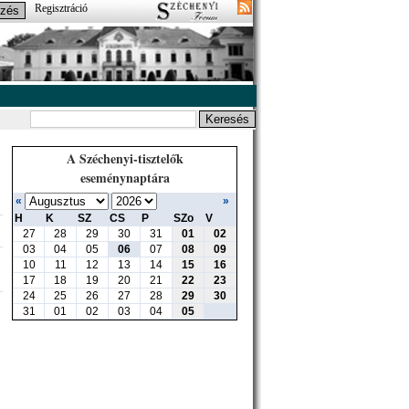
Regisztráció
A Széchenyi-tisztelők
eseménynaptára
«
»
H
K
SZ
CS
P
SZo
V
27
28
29
30
31
01
02
03
04
05
06
07
08
09
10
11
12
13
14
15
16
17
18
19
20
21
22
23
24
25
26
27
28
29
30
31
01
02
03
04
05