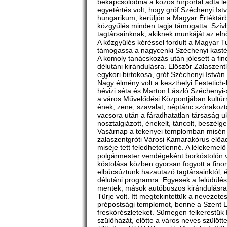
bekapcsolódnia a közös hírportál adta l
egyetértés volt, hogy gróf Széchenyi Is
hungarikum, kerüljön a Magyar Értéktárb
közgyűlés minden tagja támogatta. Szívb
tagtársainknak, akiknek munkáját az el
A közgyűlés kéréssel fordult a Magyar
támogassa a nagycenki Széchenyi kastély
A komoly tanácskozás után jólesett a fin
délutáni kirándulásra. Először Zalaszent
egykori birtokosa, gróf Széchenyi István 
Nagy élmény volt a keszthelyi Festetich
hévizi séta és Marton László Szécheny
a város Művelődési Központjában kultúrmű
ének, zene, szavalat, néptánc szórakozta
vacsora után a fáradhatatlan társaság uk
nosztalgiázott, énekelt, táncolt, beszélge
Vasárnap a tekenyei templomban misén v
zalaszentgróti Városi Kamarakórus előa
miséje tett feledhetetlenné. A lélekemel
polgármester vendégeként borkóstolón ve
kóstolása közben gyorsan fogyott a fin
elbúcsúztunk hazautazó tagtársainktól, é
délutáni programra. Egyesek a felüdülés
mentek, mások autóbuszos kirándulásra 
Türje volt. Itt megtekintettük a nevezete
prépostsági templomot, benne a Szent L
freskórészleteket. Sümegen felkerestük 
szülőházát, előtte a város neves szülötte