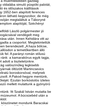
tük a műemlékekben gazdag
 oldalába simuló püspöki palotát,
dó és időszakos kiállítások
y 1652-ben alapított ferences
táron látható kegyszobor, de még
yosóján megtaláltuk a Táboryné
 templom alapítóját, Széchényi
lföldi László polgármester jó
t pogácsával vendégelt meg
sa után. Innen Kehidára vitt az
ogadta a csoportot. Megtekintettük
ben berendezett „A haza bölcse,
Kallósdon a temetőkertben álló
k fel. A parányi román stílusú
ránk: a kamarakórus egyik tagja,
adott a tiszteletünkre.
ág valószínűleg legkisebb
yárnak öltözött Martincsevics
feliratú boroskorsóval, melynek
ázsolt. A Pakod-hegyre mentünk,
kéjét. Ezután borkóstolós ízletes
szó mellett mulattunk a gyönyörű
ünk. Itt Szakál István mutatta be
ri múzeumot. A búcsúebéd után a
któl.
 köszönetet mondunk Baracskai