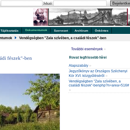
:
Jelszó:
Dokumentumok
Tájékoztatás
Szervezet
Archívum
Önkéntes
ntumok
Vendégségben "Zala szívében, a családi fészek"-ben
»
További események
Rovat legfrissebb hírei
ádi fészek"-ben
»
Alapszabály
Jegyzőkönyv az Országos Széchenyi
»
Kör XVI. közgyűléséről
Vendégségben "Zala szívében, a
családi fészek"-benphp?n=area=516#
»