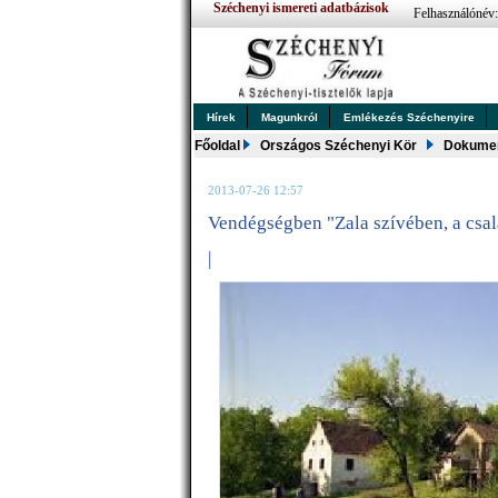
Széchenyi ismereti adatbázisok
Felhasználónév
Hírek
Magunkról
Emlékezés Széchenyire
Főoldal
Országos Széchenyi Kör
Dokume
2013-07-26 12:57
Vendégségben "Zala szívében, a csal
|