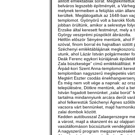
állított emléktáblák sorát. Megtekintet
belváros legszebb építményét, a Várhegy
melynek termeiben a felújítás után állan
kerültek. Meglátogattuk az 1648-ban vag
templomot. Gyönyörű volt a barokk főol
jobban örültünk, amikor a sekrestye fol
Erzsike által keresett festményt, mely a
György veszprémi püspököt ábrázolta.
Hétfőn először Sényére mentünk, ahol Fe
szóval, finom borral és hajnalban sütöt
Széchenyi emléktáblájának megkoszorúzá
utunk, ahol Lázár István polgármester f
Deák Ferenc egykori kúriájának épületé
Zala büszkesége” című emlékkiállítást. 
Árpád-kori Szent Anna-templomot kerestü
templomban nagyszerű meglepetés várt 
Megtért Eszter csodás énekhangversenyt 
És még nem volt vége a napnak: az orsz
településére, Dötkre mentünk, ahol a bet
István fogadott bennünket „zalai borút” 
tartalma mindannyiunk arcára derűt var
ahol felkerestük Széchenyi Ágnes szőlőtő
vacsora várt bennünket, majd harmonika
zalai dombok között.
Kedden autóbusszal Zalaegerszegre ment
a várost, majd a skanzent és az olajipa
vasútállomáson búcsúztunk vendéglátóin
A nagyszerű program megszervezéséért