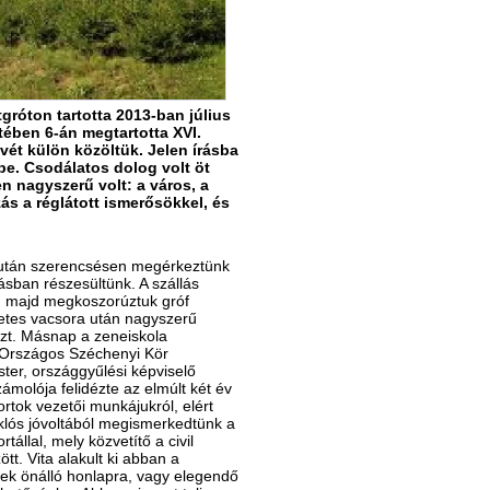
róton tartotta 2013-ban július
etében 6-án megtartotta XVI.
ét külön közöltük. Jelen írásba
e. Csodálatos dolog volt öt
 nagyszerű volt: a város, a
zás a réglátott ismerősökkel, és
s után szerencsésen megérkeztünk
ásban részesültünk. A szállás
t, majd megkoszorúztuk gróf
letes vacsora után nagyszerű
szt. Másnap a zeneiskola
 Országos Széchenyi Kör
ter, országgyűlési képviselő
ámolója felidézte az elmúlt két év
ortok vezetői munkájukról, elért
lós jóvoltából megismerkedtünk a
állal, mely közvetítő a civil
tt. Vita alakult ki abban a
ek önálló honlapra, vagy elegendő