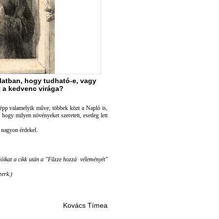
atban, hogy tudható-e, vagy
t a kedvenc virága?
pp valamelyik műve, többek közt a Napló is,
 hogy milyen növényeket szeretett, esetleg lett
 nagyon érdekel.
ióikat a cikk után a "Fűzze hozzá véleményét"
zerk.)
Kovács Tímea