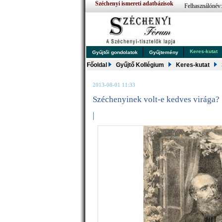
Széchenyi ismereti adatbázisok
Felhasználónév
Keres-kutat
Gyűjtői gondolatok
Gyűjtemény
Főoldal
Gyűjtő Kollégium
Keres-kutat
2013-08-01 11:33
Széchenyinek volt-e kedves virága?
|