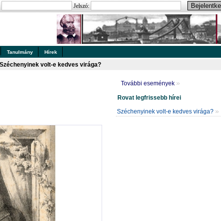
:
Jelszó:
Tanulmány
Hírek
Széchenyinek volt-e kedves virága?
»
További események
Rovat legfrissebb hírei
»
Széchenyinek volt-e kedves virága?