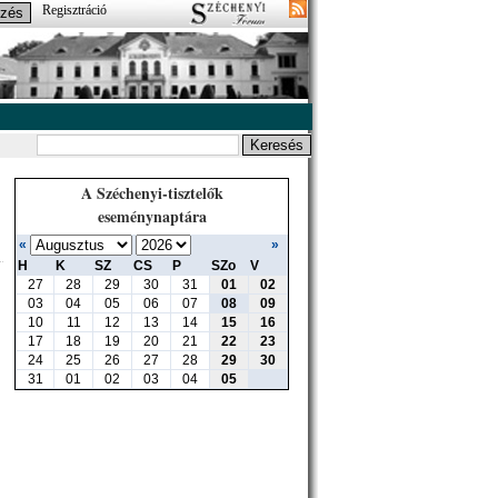
Regisztráció
A Széchenyi-tisztelők
eseménynaptára
«
»
H
K
SZ
CS
P
SZo
V
27
28
29
30
31
01
02
03
04
05
06
07
08
09
10
11
12
13
14
15
16
17
18
19
20
21
22
23
24
25
26
27
28
29
30
31
01
02
03
04
05