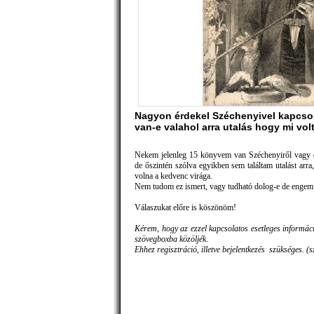
Nagyon érdekel Széchenyivel kapcsol
van-e valahol arra utalás hogy mi vol
Nekem jelenleg 15 könyvem van Széchenyiről vagy é
de őszintén szólva egyikben sem találtam utalást arra,
volna a kedvenc virága.
Nem tudom ez ismert, vagy tudható dolog-e de engem
Válaszukat előre is köszönöm!
Kérem, hogy az ezzel kapcsolatos esetleges informác
szövegboxba közöljék.
Ehhez regisztráció, illetve bejelentkezés szükséges. (s