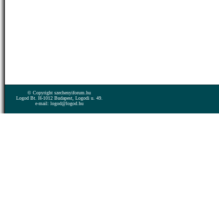
© Copyright szechenyiforum.hu
Logod Bt. H-1012 Budapest, Logodi u. 49.
e-mail: logod@logod.hu