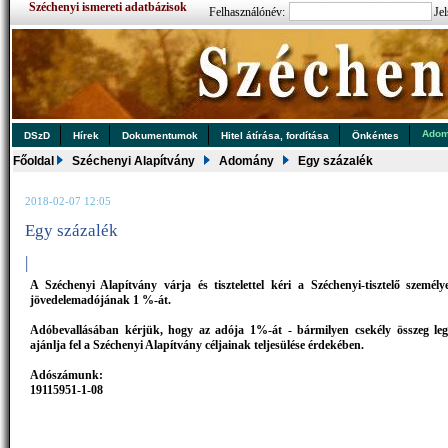
Széchenyi ismereti adatbázisok
Felhasználónév:
Jel
Ado
DSzD
Hírek
Dokumentumok
Hitel átírása, fordítása
Önkéntes
Főoldal
Széchenyi Alapítvány
Adomány
Egy százalék
2018-02-07 12:05
Egy százalék
|
A Széchenyi Alapítvány várja és tisztelettel kéri a Széchenyi-tisztelő személy
jövedelemadójának 1 %-át.
Adóbevallásában kérjük, hogy az adója 1%-át - bármilyen csekély összeg leg
ajánlja fel a Széchenyi Alapítvány céljainak teljesülése érdekében.
Adószámunk:
19115951-1-08