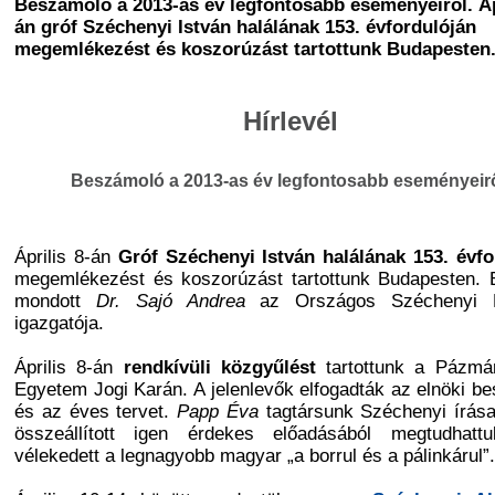
Beszámoló a 2013-as év legfontosabb eseményeiről. Áp
án gróf Széchenyi István halálának 153. évfordulóján
megemlékezést és koszorúzást tartottunk Budapesten
Hírlevél
Beszámoló a 2013-as év legfontosabb eseményeirő
Április 8-án
Gróf Széchenyi István halálának 153. évfo
megemlékezést és koszorúzást tartottunk Budapesten. 
mondott
Dr. Sajó Andrea
az Országos Széchenyi K
igazgatója.
Április 8-án
rendkívüli közgyűlést
tartottunk a Pázmá
Egyetem Jogi Karán. A jelenlevők elfogadták az elnöki b
és az éves tervet.
Papp Éva
tagtársunk Széchenyi írása
összeállított igen érdekes előadásából megtudhatt
vélekedett a legnagyobb magyar „a borrul és a pálinkárul”.