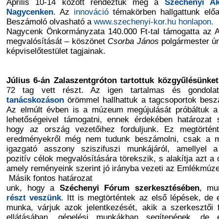
Április 10-14 között rendeztük meg a
Széchenyi A
Nagycenken
. Az
innováció
témakörben hallgattunk előa
Beszámoló olvasható a
www.szechenyi-kor.hu honlapon.
Nagycenk Önkormányzata 140.000 Ft-tal támogatta az 
megvalósítását – köszönet
Csorba János
polgármester úr
képviselőtestület tagjainak.
Július 6-án Zalaszentgróton tartottuk közgyűlésünket
72 tag vett részt. Az igen tartalmas és gondolat
tanácskozáson
örömmel hallhattuk a tagcsoportok besz
Az elmúlt évben is a múzeum megújulását próbáltuk 
lehetőségeivel támogatni, ennek érdekében határozat s
hogy az ország vezetőihez forduljunk. Ez megtörtén
eredményekről még nem tudunk beszámolni, csak a m
igazgató asszony sziszifuszi munkájáról, amellyel 
pozitív célok megvalósítására törekszik, s alakítja azt a 
amely reményeink szerint jó irányba vezeti az Emlékmúz
Másik fontos határozat
unk, hogy a
Széchenyi Fórum szerkesztésében
, mu
részt veszünk
. Itt is megtörténtek az első lépések, de
munka, várjuk azok jelentkezését, akik a szerkesztői 
ellátásában, gépelési munkákban segítenének, de 