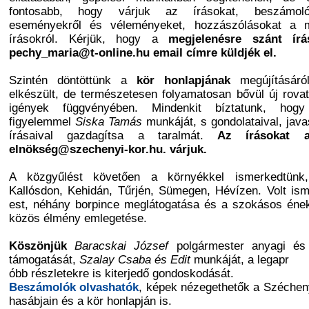
fontosabb, hogy várjuk az írásokat, beszámol
eseményekről és véleményeket, hozzászólásokat a m
írásokról. Kérjük, hogy a
megjelenésre szánt ír
pechy_maria@t-online.hu email címre küldjék el.
Szintén döntöttünk a
kö
r honlapjának
megújításáró
elkészült, de természetesen folyamatosan bővül új rova
igények függvényében. Mindenkit bíztatunk, hogy
figyelemmel
Siska Tamás
munkáját, s gondolataival, javas
írásaival gazdagítsa a taralmát.
Az írásokat a
elnökség@szechenyi-kor.hu. várjuk.
A közgyűlést követően a környékkel ismerkedtünk,
Kallósdon, Kehidán, Tűrjén, Sümegen, Hévízen. Volt is
est, néhány borpince meglátogatása és a szokásos ének
közös élmény emlegetése.
Köszönjük
Baracskai József
polgármester anyagi és 
támogatását,
Szalay Csaba és Edit
munkáját, a legapr
óbb részletekre is kiterjedő gondoskodását.
Beszámolók olvashatók
, képek nézegethetők a Széchen
hasábjain és a kör honlapján is.