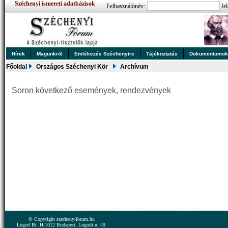
Széchenyi ismereti adatbázisok
Felhasználónév:
Jel
Hírek
Magunkról
Emlékezés Széchenyire
Tájékoztatás
Dokumentumo
Főoldal
Országos Széchenyi Kör
Archívum
Soron következő események, rendezvények
© Copyright szechenyiforum.hu
Logod Bt. H-1012 Budapest, Logodi u. 49.