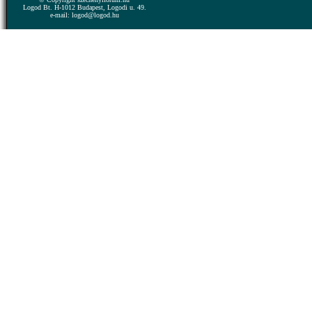
Logod Bt. H-1012 Budapest, Logodi u. 49.
e-mail: logod@logod.hu