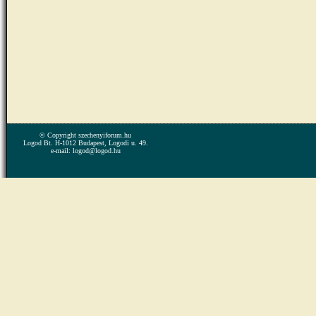
© Copyright szechenyiforum.hu
Logod Bt. H-1012 Budapest, Logodi u. 49.
e-mail: logod@logod.hu