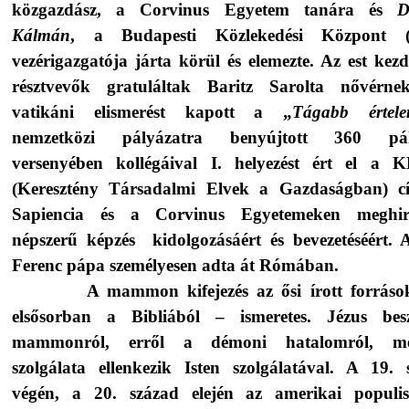
közgazdász, a Corvinus Egyetem tanára és
D
Kálmán
, a Budapesti Közlekedési Központ 
vezérigazgatója járta körül és elemezte. Az est kez
résztvevők gratuláltak Baritz Sarolta nővérne
vatikáni elismerést kapott a „
Tágabb értel
nemzetközi pályázatra benyújtott 360 pá
versenyében kollégáival I. helyezést ért el a
(Keresztény Társadalmi Elvek a Gazdaságban) c
Sapiencia és a Corvinus Egyetemeken meghird
népszerű képzés
kidolgozásáért és bevezetéséért. 
Ferenc pápa személyesen adta át Rómában.
A mammon kifejezés az ősi írott forráso
elsősorban a Bibliából – ismeretes. Jézus bes
mammonról, erről a démoni hatalomról, me
szolgálata ellenkezik Isten szolgálatával. A 19. 
végén, a 20. század elején az amerikai populi