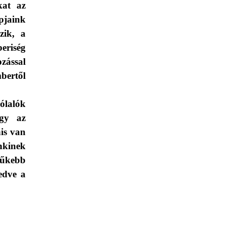
kat az
jaink
zik, a
eriség
zással
ertől
zólalók
ogy az
nis van
nkinek
zűkebb
edve a