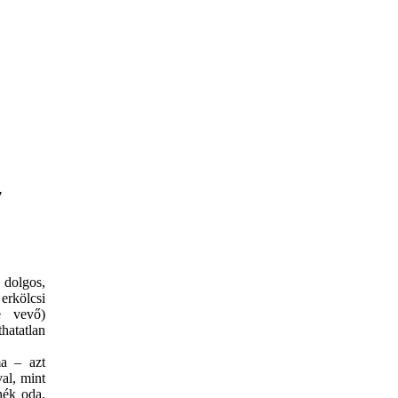
,
 dolgos,
erkölcsi
e vevő)
hatatlan
a – azt
al, mint
nék oda.