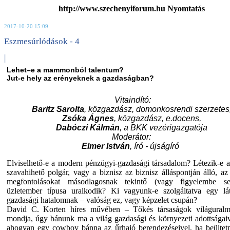
http://www.szechenyiforum.hu Nyomtatás
2017-10-20 15:09
Eszmesúrlódások - 4
|
Lehet–e a mammonból talentum?
Jut-e hely az erényeknek a gazdaságban?
Vitaindító:
Baritz Sarolta
, közgazdász, domonkosrendi szerzetes
Zsóka Ágnes
, közgazdász, e.docens,
Dabóczi Kálmán
, a BKK vezérigazgatója
Moderátor:
Elmer István
, író - újságíró
Elviselhető-e a modern pénzügyi-gazdasági társadalom? Létezik-e a
szavahihető polgár, vagy a biznisz az biznisz álláspontján álló, az 
megfontolásokat másodlagosnak tekintő (vagy figyelembe s
üzletember típusa uralkodik? Ki vagyunk-e szolgáltatva egy lát
gazdasági hatalomnak – valóság ez, vagy képzelet csupán?
David C. Korten híres művében – Tőkés társaságok világuralm
mondja, úgy bánunk ma a világ gazdasági és környezeti adottságaiv
ahogyan egy cowboy bánna az űrhajó berendezéseivel, ha beültet