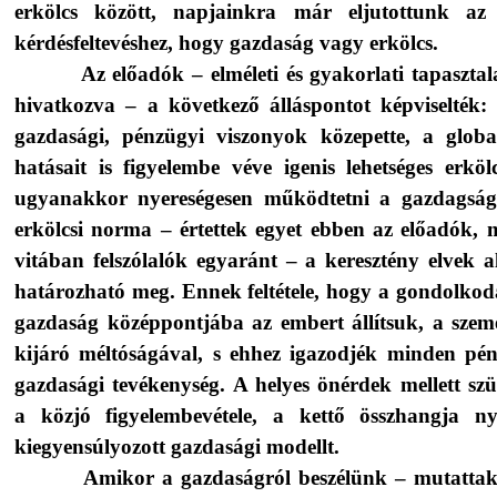
erkölcs között, napjainkra már eljutottunk az
kérdésfeltevéshez, hogy gazdaság vagy erkölcs.
Az előadók – elméleti és gyakorlati tapaszta
hivatkozva – a következő álláspontot képviselték:
gazdasági, pénzügyi viszonyok közepette, a global
hatásait is figyelembe véve igenis lehetséges erköl
ugyanakkor nyereségesen működtetni a gazdagság
erkölcsi norma – értettek egyet ebben az előadók, 
vitában felszólalók egyaránt – a keresztény elvek a
határozható meg. Ennek feltétele, hogy a gondolkodá
gazdaság középpontjába az embert állítsuk, a szem
kijáró méltóságával, s ehhez igazodjék minden pén
gazdasági tevékenység. A helyes önérdek mellett szü
a közjó figyelembevétele, a kettő összhangja ny
kiegyensúlyozott gazdasági modellt.
Amikor a gazdaságról beszélünk – mutattak