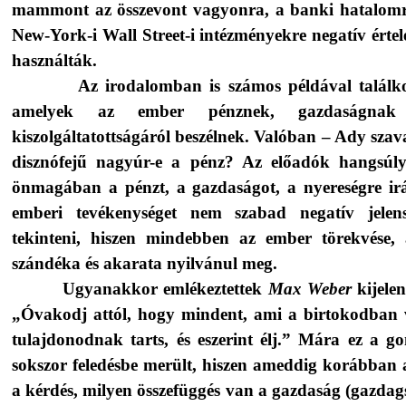
mammont az összevont vagyonra, a banki hatalomr
New-York-i Wall Street-i intézményekre negatív érte
használták.
Az irodalomban is számos példával találk
amelyek az ember pénznek, gazdaságnak
kiszolgáltatottságáról beszélnek. Valóban – Ady szav
disznófejű nagyúr-e a pénz? Az előadók hangsúly
önmagában a pénzt, a gazdaságot, a nyereségre ir
emberi tevékenységet nem szabad negatív jelen
tekinteni, hiszen mindebben az ember törekvése, 
szándéka és akarata nyilvánul meg.
Ugyanakkor emlékeztettek
Max Weber
kijelen
„Óvakodj attól, hogy mindent, ami a birtokodban 
tulajdonodnak tarts, és eszerint élj.” Mára ez a go
sokszor feledésbe merült, hiszen ameddig korábban a
a kérdés, milyen összefüggés van a gazdaság (gazdag