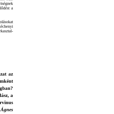
riségnek
lődést a
olásokat
zéchenyi
asztal-
ozat az
mként
ágban?
ász, a
rvinus
Ágnes