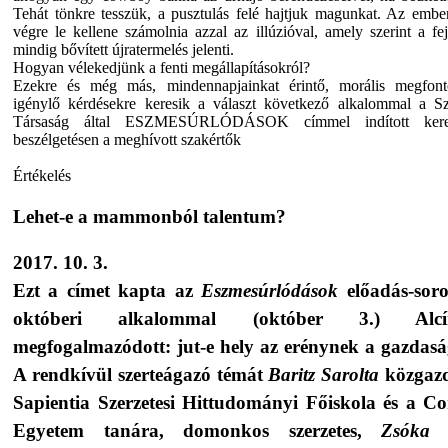
Tehát tönkre tesszük, a pusztulás felé hajtjuk magunkat. Az embe
végre le kellene számolnia azzal az illúzióval, amely szerint a fej
mindig bővített újratermelés jelenti.
Hogyan vélekedjünk a fenti megállapításokról?
Ezekre és még más, mindennapjainkat érintő, morális megfont
igénylő kérdésekre keresik a választ következő alkalommal a S
Társaság által ESZMESÚRLÓDÁSOK címmel indított kerek
beszélgetésen a meghívott szakértők
Értékelés
Lehet-e a mammonból talentum?
2017. 10. 3.
Ezt a címet kapta az
Eszmesúrlódások
előadás-sor
októberi alkalommal (október 3.) Alcí
megfogalmazódott: jut-e hely az erénynek a gazdas
A rendkívül szerteágazó témát
Baritz Sarolta
közgazd
Sapientia Szerzetesi Hittudományi Főiskola és a Co
Egyetem tanára, domonkos szerzetes,
Zsóka 