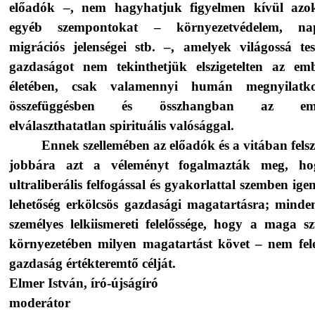
előadók –, nem hagyhatjuk figyelmen kívül azo
egyéb szempontokat – környezetvédelem, nap
migrációs jelenségei stb. –, amelyek világossá tes
gazdaságot nem tekinthetjük elszigetelten az emb
életében, csak valamennyi humán megnyilatko
összefüggésben és összhangban az emb
elválaszthatatlan spirituális valósággal.
Ennek szellemében az előadók és a vitában fels
jobbára azt a véleményt fogalmazták meg, h
ultraliberális felfogással és gyakorlattal szemben ige
lehetőség erkölcsös gazdasági magatartásra; minde
személyes lelkiismereti felelőssége, hogy a maga s
környezetében milyen magatartást követ – nem fel
gazdaság értékteremtő célját.
Elmer István, író-újságíró
moderátor