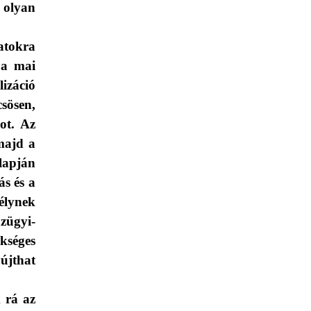
 olyan
latokra
 a mai
izáció
csösen,
ot. Az
majd a
lapján
s és a
élynek
zügyi-
kséges
újthat
 rá az