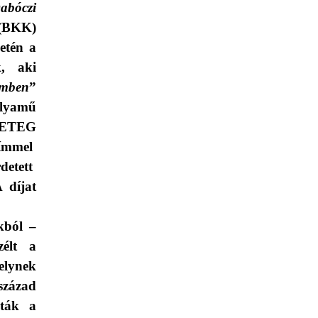
abóczi
(BKK)
detén a
k, aki
emben
”
lyamű
 KETEG
ímmel
etett
A díjat
kból –
zélt a
lynek
század
sták a