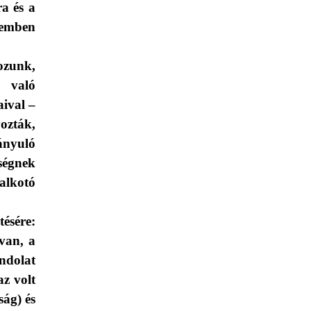
a és a
lemben
ozunk,
 való
aival –
ozták,
ányuló
ségnek
alkotó
tésére:
van, a
ndolat
z volt
ság) és