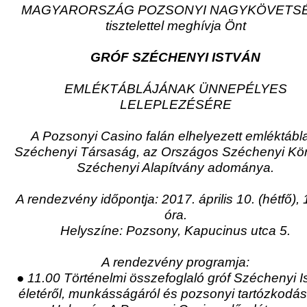
MAGYARORSZÁG POZSONYI NAGYKÖVETS
tisztelettel meghívja Önt
GRÓF SZÉCHENYI ISTVÁN
EMLÉKTÁBLÁJÁNAK ÜNNEPÉLYES
LELEPLEZÉSÉRE
A Pozsonyi Casino falán elhelyezett emléktábl
Széchenyi Társaság, az Országos Széchenyi Kör
Széchenyi Alapítvány adománya.
A rendezvény időpontja: 2017. április 10. (hétfő), 
óra.
Helyszíne: Pozsony, Kapucinus utca 5.
A rendezvény programja:
● 11.00 Történelmi összefoglaló gróf Széchenyi I
életéről, munkásságáról és pozsonyi tartózkodás