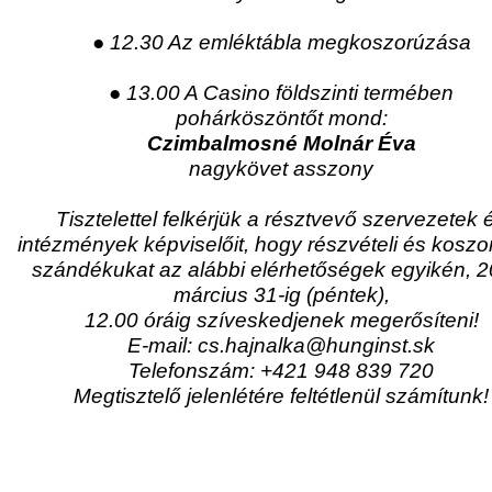
● 12.30 Az emléktábla megkoszorúzása
● 13.00 A Casino földszinti termében
pohárköszöntőt mond:
Czimbalmosné Molnár Éva
nagykövet asszony
Tisztelettel felkérjük a résztvevő szervezetek 
intézmények képviselőit, hogy részvételi és koszo
szándékukat az alábbi elérhetőségek egyikén, 2
március 31-ig (péntek),
12.00 óráig szíveskedjenek megerősíteni!
E-mail: cs.hajnalka@hunginst.sk
Telefonszám: +421 948 839 720
Megtisztelő jelenlétére feltétlenül számítunk!