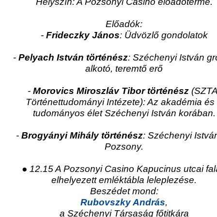
Helyszín: A Pozsonyi Casino előadóterme.
Előadók:
-
Frideczky János
: Üdvözlő gondolatok
-
Pelyach István történész
: Széchenyi István gr
alkotó, teremtő erő
-
Morovics Miroszláv Tibor történész
(SZTA
Történettudományi Intézete): Az akadémia és
tudományos élet Széchenyi István korában.
-
Brogyányi Mihály történész
: Széchenyi Istvá
Pozsony.
● 12.15 A Pozsonyi Casino Kapucinus utcai fa
elhelyezett emléktábla leleplezése.
Beszédet mond:
Rubovszky András
,
a Széchenyi Társaság főtitkára