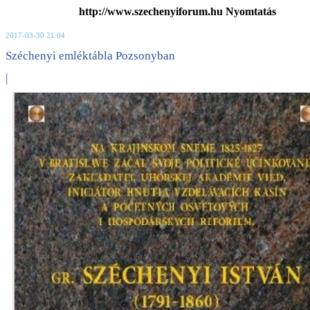
http://www.szechenyiforum.hu Nyomtatás
2017-03-30 21:04
Széchenyi emléktábla Pozsonyban
|