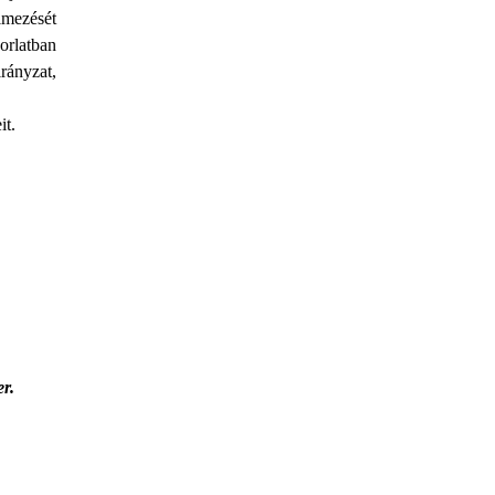
lmezését
orlatban
rányzat,
it.
r.