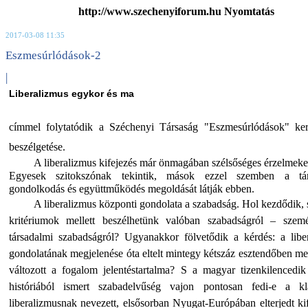
http://www.szechenyiforum.hu Nyomtatás
2017-03-08 11:35
Eszmesúrlódások-2
|
Liberalizmus egykor és ma
címmel folytatódik a Széchenyi Társaság "Eszmesúrlódások" ker
beszélgetése.
A liberalizmus kifejezés már önmagában szélsőséges érzelmeket 
Egyesek szitokszónak tekintik, mások ezzel szemben a tár
gondolkodás és együttműködés megoldását látják ebben.
A liberalizmus központi gondolata a szabadság. Hol kezdődik, 
kritériumok mellett beszélhetünk valóban szabadságról – szem
társadalmi szabadságról? Ugyanakkor fölvetődik a kérdés: a libe
gondolatának megjelenése óta eltelt mintegy kétszáz esztendőben m
változott a fogalom jelentéstartalma? S a magyar tizenkilencedik
históriából ismert szabadelvűség vajon pontosan fedi-e a kl
liberalizmusnak nevezett, elsősorban Nyugat-Európában elterjedt kif