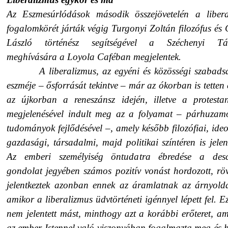
Az
Eszmesúrlódások
második összejövetelén a libera
fogalomkörét járták végig
Turgonyi Zoltán
filozófus és
László
történész segítségével a Széchenyi Tá
meghívására a Loyola Caféban megjelentek.
A liberalizmus, az egyéni és közösségi szabad
eszméje – ősforrását tekintve – már az ókorban is tetten 
az újkorban a reneszánsz idején, illetve a protesta
megjelenésével indult meg az a folyamat – párhuzam
tudományok fejlődésével –, amely később filozófiai, ideo
gazdasági, társadalmi, majd politikai színtéren is jelent
Az emberi személyiség öntudatra ébredése a desca
gondolat jegyében számos pozitív vonást hordozott, rö
jelentkeztek azonban ennek az áramlatnak az árnyolda
amikor a liberalizmus üdvtörténeti igénnyel lépett fel. E
nem jelentett mást, minthogy azt a korábbi erőteret, a
az ember Istennel való viszonyában fogalmazta meg és h