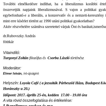
További elmélkedésre indíthat, ha a liberalizmus korábbi érte
összevetjük napjaink liberalizmusával. S vajon a politikai gyak
egybefonható-e a liberális, a konzervatív és a nemzeti-keresztény i
mint erre kísérlet történt az 1990 utáni politikai gyakorlatban?
Aktiv részvételére számítva szeretettel várjuk Önt és barátait,ismerőse
dr.Rubovszky András
fötitkár
Vitaindító:
Turgonyi Zoltán
filozófus és
Csorba László
történész
Moderátor:
Elmer István,
író-újságíró
Helyszín:
Loyola Café ( a jezsuiták Párbeszéd Háza, Budapest 8.ke
Horánszky u 20.)
Időpont: 2017. április 25-én, kedden
17.00 - 19.00 óra
A vita rövid összefoglalása és értékelése:
Liberalizmus egykor és ma