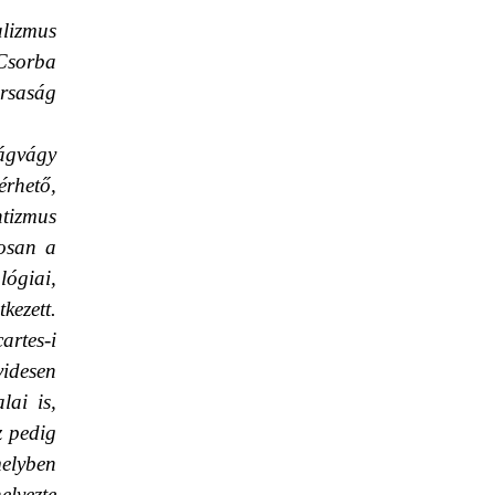
lizmus
Csorba
rsaság
ságvágy
érhető,
ntizmus
osan a
lógiai,
kezett.
rtes-i
videsen
lai is,
z pedig
melyben
elyezte