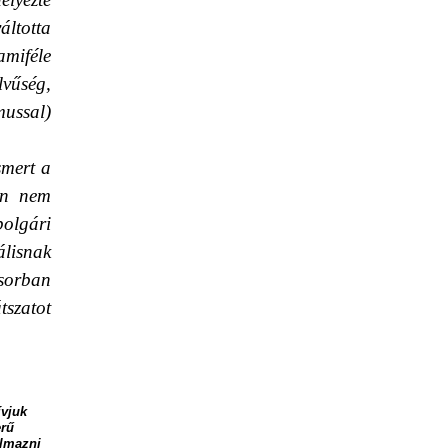
áltotta
amiféle
lvűség,
mussal)
smert a
ban nem
olgári
álisnak
ősorban
tszatot
ívjuk
erű
almazni