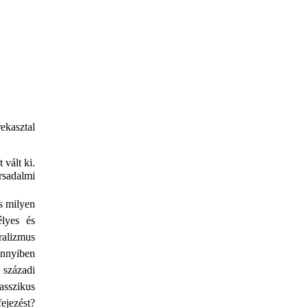
ekasztal
vált ki.
sadalmi
s milyen
élyes és
ralizmus
ennyiben
 századi
asszikus
ejezést?