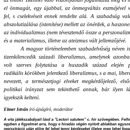
el önmagát, egy újabbal, az önmegváltás eszméjével v
fel, s cselekvéseit ennek rendelte alá. A szabadság val
abszolutizálása (istenítése) mellett az önérdek, a haszone
az individualizmus (nem tévesztendő össze a perszonaliz
és a materializmus, illetve az ateizmus vált jellemzőjévé.
A magyar történelemben szabadelvűség néven i
tizenkilencedik századi liberalizmus, amelynek azon
volt szerves folytatása a huszadik század elején p
radikális körökben jelentkező liberalizmus, s a mai, liber
nevezett, a természetjogi elveket megkérdőjelező, els
politikai irányzat sem tekinthető annak, bár ilyen lá
igyekszik kelteni.
Elmer István
író-újságíró, moderátor
A vita játékszabályait lásd a "Lectori salutem" c. hír szövegében. Felh
egyben a figyelmet arra, hogy e hiradás végén nyitott ablakban egysz
regisztráció után előre fel lehet tenni kérdéseket illetve meg lehet fog