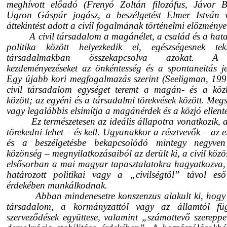
meghívott előadó (Frenyó Zoltán filozófus, Jávor B
Ugron Gáspár jogász, a beszélgetést Elmer István ve
áttekintést adott a civil fogalmának történelmi előzménye
A civil társadalom a magánélet, a család és a hat
politika között helyezkedik el, egészségesnek teki
társadalmakban összekapcsolva azokat. A 
kezdeményezéseket az önkéntesség és a spontaneitás je
Egy újabb kori megfogalmazás szerint (Seeligman, 19
civil társadalom egységet teremt a magán- és a köz
között; az egyéni és a társadalmi törekvések között. Megs
vagy legalábbis elsimítja a magánérdek és a közjó ellenté
Ez természetesen az ideális állapotra vonatkozik, 
törekedni lehet – és kell. Ugyanakkor a résztvevők – az 
és a beszélgetésbe bekapcsolódó mintegy negyven
közönség – megnyilatkozásaiból az derült ki, a civil közö
elsősorban a mai magyar tapasztalatokra hagyatkozva,
határozott politikai vagy a „civilségtől” távol eső
érdekében munkálkodnak.
Abban mindenesetre konszenzus alakult ki, hogy 
társadalom, a kormányzattól vagy az államtól füg
szerveződések együttese, valamint „számottevő szereppe