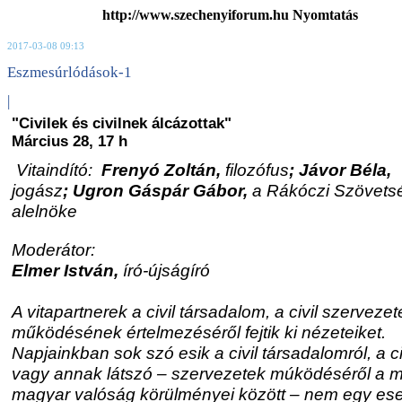
http://www.szechenyiforum.hu Nyomtatás
2017-03-08 09:13
Eszmesúrlódások-1
|
"Civilek és civilnek álcázottak"
Március 28, 17 h
Vitaindító:
Frenyó Zoltán,
filozófus
; Jávor Béla,
jogász
; Ugron Gáspár Gábor,
a Rákóczi Szövets
alelnöke
Moderátor:
Elmer István,
író-újságíró
A vitapartnerek a civil társadalom, a civil szervezet
működésének értelmezéséről fejtik ki nézeteiket.
Napjainkban sok szó esik a civil társadalomról, a ci
vagy annak látszó – szervezetek múködéséről a m
magyar valóság körülményei között – nem egy es