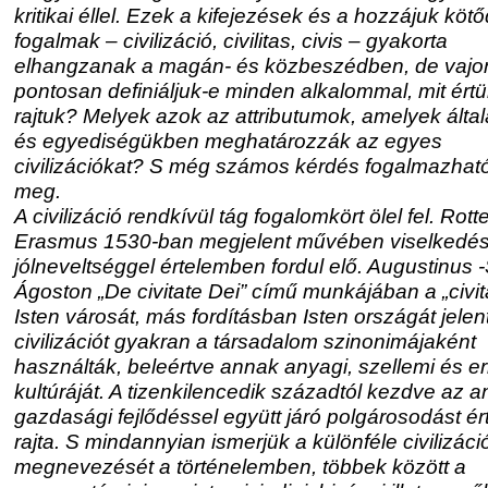
kritikai éllel. Ezek a kifejezések és a hozzájuk köt
fogalmak – civilizáció, civilitas, civis – gyakorta
elhangzanak a magán- és közbeszédben, de vajo
pontosan definiáljuk-e minden alkalommal, mit ért
rajtuk? Melyek azok az attributumok, amelyek álta
és egyediségükben meghatározzák az egyes
civilizációkat? S még számos kérdés fogalmazhat
meg.
A civilizáció rendkívül tág fogalomkört ölel fel. Rot
Erasmus 1530-ban megjelent művében viselkedés
jólneveltséggel értelemben fordul elő. Augustinus 
Ágoston „De civitate Dei” című munkájában a „civit
Isten városát, más fordításban Isten országát jelent
civilizációt gyakran a társadalom szinonimájaként
használták, beleértve annak anyagi, szellemi és er
kultúráját. A tizenkilencedik századtól kezdve az a
gazdasági fejlődéssel együtt járó polgárosodást ér
rajta. S mindannyian ismerjük a különféle civilizáci
megnevezését a történelemben, többek között a