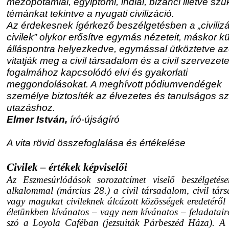
mezopotámiai, egyiptomi, indiai, bizánci illetve sz
témánkat tekintve a nyugati civilizáció.
Az érdekesnek ígérkező beszélgetésben a „civilizá
civilek” olykor erősítve egymás nézeteit, máskor k
álláspontra helyezkedve, egymással ütköztetve az
vitatják meg a civil társadalom és a civil szervezet
fogalmához kapcsolódó elvi és gyakorlati
meggondolásokat. A meghívott pódiumvendégek
személye biztosíték az élvezetes és tanulságos sz
utazáshoz.
Elmer István,
író-újságíró
A vita rövid összefoglalása és értékelése
Civilek – értékek képviselői
Az Eszmesúrlódások sorozatcímet viselő beszélgetése
alkalommal (március 28.) a civil társadalom, civil tár
vagy magukat civileknek álcázott közösségek eredetéről
életünkben kívánatos – vagy nem kívánatos – feladatairó
szó a Loyola Caféban (jezsuiták Párbeszéd Háza). A