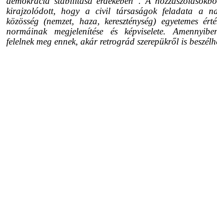
demokrácia stabilitása érdekében”. A hozzászólásokbó
kirajzolódott, hogy a civil társaságok feladata a n
közösség (nemzet, haza, kereszténység) egyetemes érté
normáinak megjelenítése és képviselete. Amennyib
felelnek meg ennek, akár retrográd szerepükről is beszélh