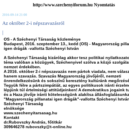
http://www.szechenyiforum.hu Nyomtatás
2016-09-14 21:00
Az október 2-i népszavazásról
|
OS - A Széchenyi Társaság közleménye
Budapest, 2016. szeptember 13., kedd (OS) - Magyarország pilla
igen drágák -vallotta Széchenyi István
A Széchenyi Társaság kizárólag akkor tesz politikai nyilatkozato
téma valóban a közügyek, Széchenyivel szólva a közjó szolgálat
nemzet érdekében.
A 2016. október 2-i népszavazás nem pártok viadala, nem válasz
hanem szavazás. Szavazás Magyarország jövőjéről, nemzeti
önrendelkezésünk és sokszínű keresztény kultúránk megőrzésé
Tegyük félre a pártszimpátiát, az egyes politikusok iránti érzelm
lépjünk túl értelmiségi attitüdjeinken! A demokratikus jogaink t
és a Haza jövője iránti kötelességünk alakítsa állásfoglalásunka
"Magyarország pillanatai igen drágák"-vallotta Széchenyi Istvá
Széchenyi Társaság
elnöksége
www.szechenyitarsasag.hu
Kontakt
dr.Rubovszky András, főtitkár
309646278 rubovszky@t-online.hu