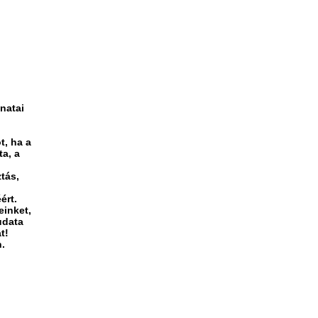
natai
t, ha a
a, a
tás,
ért.
einket,
udata
t!
n.