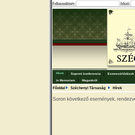
Felhasználónév:
Jelszó:
Hírek
Soproni konferencia
Eszmesúrlódások
In Memoriam
Magunkról
Főoldal
Széchenyi Társaság
Hírek
Soron következő események, rendezv