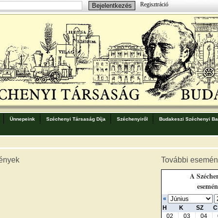
Regisztráció
Ünnepeink
Széchenyi Társaság Díja
Széchenyiről
Budakeszi Széchenyi Bar
ények
További esemén
A Széchen
esemén
«
H
K
SZ
C
02
03
04