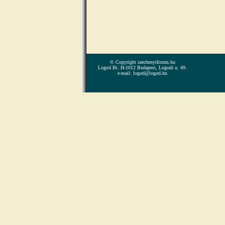
© Copyright szechenyiforum.hu
Logod Bt. H-1012 Budapest, Logodi u. 49.
e-mail: logod@logod.hu