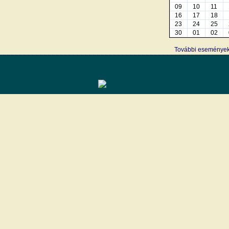
09
10
11
16
17
18
23
24
25
30
01
02
További eseménye