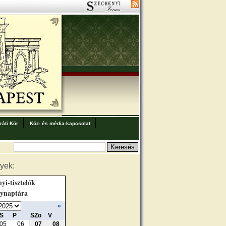
áti Kör
Köz- és média-kapcsolat
yek:
yi-tisztelők
ynaptára
»
S
P
SZo
V
05
06
07
08