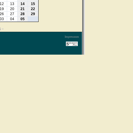
12
13
14
15
19
20
21
22
26
27
28
29
03
04
05
»
k
Impresszum