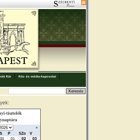
áti Kör
Köz- és média-kapcsolat
yek:
yi-tisztelők
ynaptára
»
S
P
SZo
V
30
01
02
03