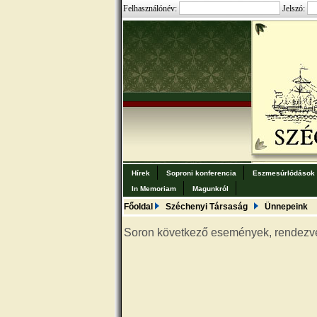
Felhasználónév:
Jelszó:
Hírek
Soproni konferencia
Eszmesúrlódások
In Memoriam
Magunkról
Főoldal
Széchenyi Társaság
Ünnepeink
Soron következő események, rendezv