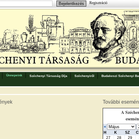
Regisztráció
Ünnepeink
Széchenyi Társaság Díja
Széchenyiről
Budakeszi Széchenyi Bar
ények
További esemén
A Széchen
esemén
«
H
K
SZ
C
27
28
29