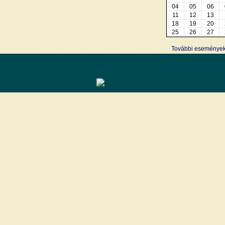
04
05
06
11
12
13
18
19
20
25
26
27
További eseménye