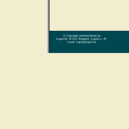
© Copyright szechenyiforum.hu
Logod Bt. H-1012 Budapest, Logodi u. 49.
e-mail: logod@logod.hu