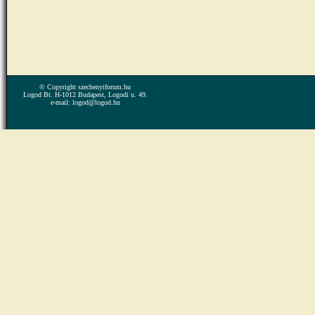
© Copyright szechenyiforum.hu
Logod Bt. H-1012 Budapest, Logodi u. 49.
e-mail: logod@logod.hu