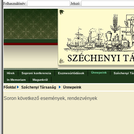
Felhasználónév:
Jelszó:
Ünnepeink
Hírek
Soproni konferencia
Eszmesúrlódások
Széchenyi Tá
In Memoriam
Magunkról
Főoldal
Széchenyi Társaság
Ünnepeink
Soron következő események, rendezvények