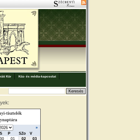
áti Kör
Köz- és média-kapcsolat
yek:
yi-tisztelők
ynaptára
»
S
P
SZo
V
30
01
02
03