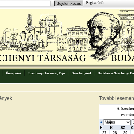
Regisztráció
Ünnepeink
Széchenyi Társaság Díja
Széchenyiről
Budakeszi Széchenyi Bar
ények
További esemén
A Széchen
esemén
«
H
K
SZ
C
27
28
29