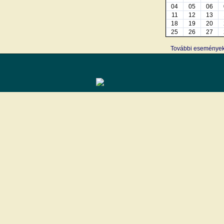
04
05
06
11
12
13
18
19
20
25
26
27
További eseménye