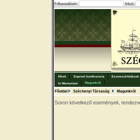
Felhasználónév:
Jelszó:
Hírek
Soproni konferencia
Eszmesúrlódások
Magunkról
In Memoriam
Főoldal
Széchenyi Társaság
Magunkról
Soron következő események, rendezv