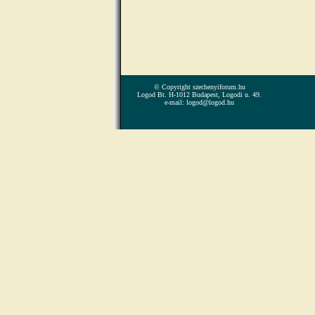
© Copyright szechenyiforum.hu
Logod Bt. H-1012 Budapest, Logodi u. 49.
e-mail: logod@logod.hu