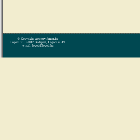
© Copyright szechenyiforum.hu
Logod Bt. H-1012 Budapest, Logodi u. 49.
e-mail: logod@logod.hu