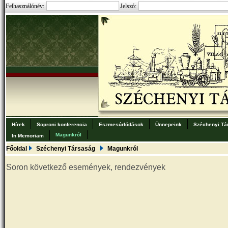
Felhasználónév:
Jelszó:
Hírek
Soproni konferencia
Eszmesúrlódások
Ünnepeink
Széchenyi Tá
Magunkról
In Memoriam
Főoldal
Széchenyi Társaság
Magunkról
Soron következő események, rendezvények