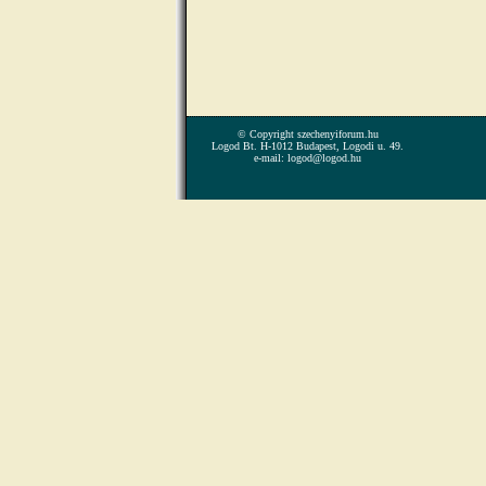
© Copyright szechenyiforum.hu
Logod Bt. H-1012 Budapest, Logodi u. 49.
e-mail: logod@logod.hu