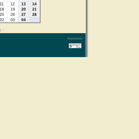
11
12
13
14
18
19
20
21
25
26
27
28
02
03
04
»
k
Impresszum