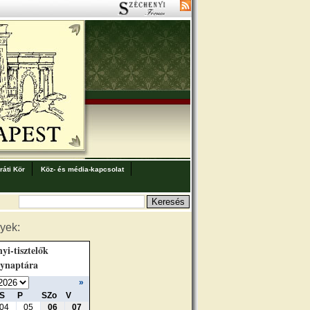
áti Kör
Köz- és média-kapcsolat
yek:
yi-tisztelők
ynaptára
»
S
P
SZo
V
04
05
06
07