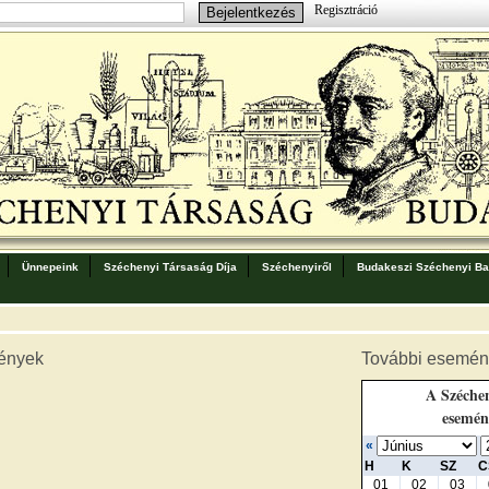
Regisztráció
Ünnepeink
Széchenyi Társaság Díja
Széchenyiről
Budakeszi Széchenyi Bar
ények
További esemén
A Széchen
esemén
«
H
K
SZ
C
01
02
03