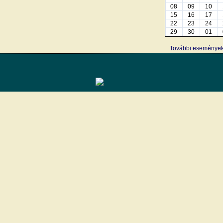
08
09
10
15
16
17
22
23
24
29
30
01
További eseménye