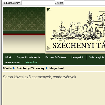
Felhasználónév:
Jelszó:
Hírek
Soproni konferencia
Eszmesúrlódások
Ünnepeink
Széchenyi Tá
Magunkról
In Memoriam
Főoldal
Széchenyi Társaság
Magunkról
Soron következő események, rendezvények