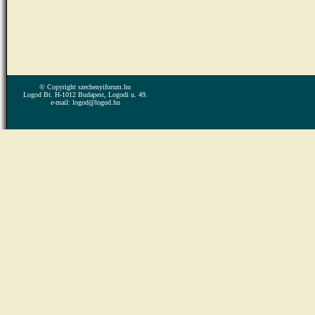
© Copyright szechenyiforum.hu
Logod Bt. H-1012 Budapest, Logodi u. 49.
e-mail: logod@logod.hu