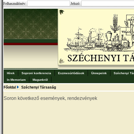
Felhasználónév:
Jelszó:
Hírek
Soproni konferencia
Eszmesúrlódások
Ünnepeink
Széchenyi Tá
In Memoriam
Magunkról
Főoldal
Széchenyi Társaság
Soron következő események, rendezvények