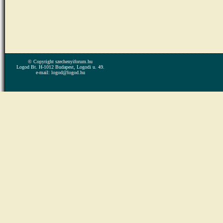
© Copyright szechenyiforum.hu
Logod Bt. H-1012 Budapest, Logodi u. 49.
e-mail: logod@logod.hu