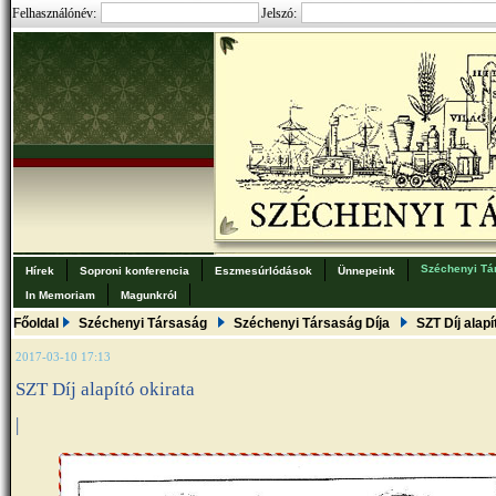
Felhasználónév:
Jelszó:
Széchenyi Tá
Hírek
Soproni konferencia
Eszmesúrlódások
Ünnepeink
In Memoriam
Magunkról
Főoldal
Széchenyi Társaság
Széchenyi Társaság Díja
SZT Díj alapí
2017-03-10 17:13
SZT Díj alapító okirata
|