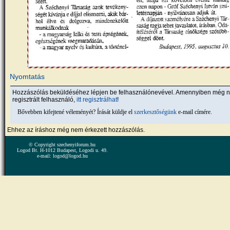
Nyomtatás
Hozzászólás beküldéséhez lépjen be felhasználónevével. Amennyiben még 
regisztrált felhasználó,
itt regisztrálhat
!
Bővebben kifejtené véleményét? Írását küldje el
szerkesztőségünk
e-mail címére.
Ehhez az íráshoz még nem érkezett hozzászólás.
© Copyright szechenyiforum.hu
Logod Bt. H-1012 Budapest, Logodi u. 49.
e-mail: logod@logod.hu