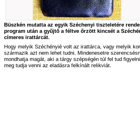
Büszkén mutatta az egyik Széchenyi tiszteletére rende
program után a gyűjtő a féltve őrzött kincsét a Széché
címeres irattárcát.
Hogy melyik Széchényié volt az irattárca, vagy melyik ko
származik azt nem lehet tudni. Mindenesetre szerencsés
mondhatja magát, aki a tárgy szépségén túl fel tud figyelni
meg tudja venni az eladásra felkínált relikviát.