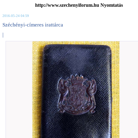
http://www.szechenyiforum.hu Nyomtatás
2016-05-24 04:59
Széchényi-címeres irattárca
|