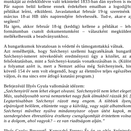
munkáját az érdeklődévre való tekintettel 1833-ban dán nyelven is m
Pár napon belül kellene ennek érdekében emailban a logod@l
példákat leírni, elküldeni. Javaslatunkat február 19-ig szeretnén
március 18-ai HB ülés napirendjére felvehessék. Tud-e, akar-e a
segíteni?
Ha igen, akkor február 18-ig (keddig) kellene a példákat – lehe
formátumban csatolt dokumentumként – válaszként megkülden
mellékelhessük a beadványunkhoz.
A hungarikumok hivatalosan is védetté és támogatottakká válnak.
Azt remélhetjük, hogy Széchenyi szellemi hagyatékának hungar
Széchenyi-ismeret növekedését eredményezi úgy a közélet, az a
felsőoktatásban, mint a Széchenyi-kutatás vonatkozásában is. (Külö
a folyamat azért is, mert a Nemzet adósa még Széchenyinek, hi
követő 154 év sem volt elegendő, hogy az életműve teljes egészébe
váljon, és ma sincs erre átfogó kutatási program.)
Befejezésül Illyés Gyula vallomását idézem:
„
Széchenyiről nem lehet eleget olvasni. Széchenyiről nem lehet eleget
Más, szabályosabb sorsú nemzeteket nagy fiaik álmukból rázzák fel.
Legtartósabban Széchenyi rázott meg engem. A többiek ilyenfé
elpárolgott belőlem, eltüntette vagy a külvilág, vagy saját alhatnékom
Széchenyi művéhez nyúlva mindannyiszor olyan ütést kapok, mi
szendergésben ébresztőóra érzékeny csengőgombját érintettem volna
is a dolgom, ahol vagyok? – ez van riadtságom alján.”
Illyés Gyula: Bevezető. Kunszabó Ferenc: És ég az oltár. Szépiro