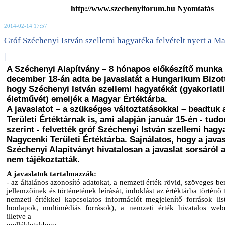
http://www.szechenyiforum.hu Nyomtatás
2014-02-14 17:57
Gróf Széchenyi István szellemi hagyatéka felvételt nyert a M
|
A Széchenyi Alapítvány – 8 hónapos előkészítő munka 
december 18-án adta be javaslatát a Hungarikum Bizot
hogy Széchenyi István szellemi hagyatékát (gyakorlatil
életművét) emeljék a Magyar Értéktárba.
A javaslatot – a szükséges változtatásokkal – beadtuk
Területi Értéktárnak is, ami alapján január 15-én - tu
szerint - felvették gróf Széchenyi István szellemi hagy
Nagycenki Területi Értéktárba. Sajnálatos, hogy a java
Széchenyi Alapítványt hivatalosan a javaslat sorsáról 
nem tájékoztatták.
A javaslatok tartalmazzák:
- az általános azonosító adatokat, a nemzeti érték rövid, szöveges be
jellemzőinek és történetének leírását, indoklást az értéktárba történő f
nemzeti értékkel kapcsolatos információt megjelenítő források listá
honlapok, multimédiás források), a nemzeti érték hivatalos web
illetve a