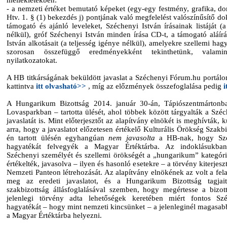
mellékletekben:
- a nemzeti értéket bemutató képeket (egy-egy festmény, grafika, d
Htv. 1. § (1) bekezdés j) pontjának való megfelelést valószínűsítő 
támogató és ajánló leveleket, Széchenyi István írásainak listáját (a
nélkül), gróf Széchenyi István minden írása CD-t, a támogató aláír
István alkotásait (a teljesség igénye nélkül), amelyekre szellemi ha
szorosan összefüggő eredményekként tekinthetünk, valami
nyilatkozatokat.
A HB titkárságának beküldött javaslat a Széchenyi Fórum.hu portálon
kattintva
itt olvasható>>
, míg az előzmények összefoglalása pedig
i
A Hungarikum Bizottság 2014. január 30-án, Tápiószentmárton
Lovasparkban – tartotta ülését, ahol többek között tárgyalták a Szé
javaslatát is. Mint előterjesztőt az alapítvány elnökét is meghívták, k
arra, hogy a javaslatot előzetesen értékelő Kulturális Örökség Szakbi
én tartott ülésén egyhangúan
nem javasolta
a HB-nak, hogy Szé
hagyatékát felvegyék a Magyar Értéktárba. Az indoklásukba
Széchenyi személyét és szellemi örökségét a „hungarikum” kategór
értékelték, javasolva – ilyen és hasonló esetekre – a törvény kiterjesz
Nemzeti Panteon létrehozását. Az alapítvány elnökének az volt a fel
meg az eredeti javaslatot, és a Hungarikum Bizottság tagjait
szakbizottság állásfoglalásával szemben, hogy megértesse a bizott
jelenlegi törvény adta lehetőségek keretében miért fontos Szé
hagyatékát – hogy mint nemzeti kincsünket – a jelenleginél magasabb
a Magyar Értéktárba helyezni.