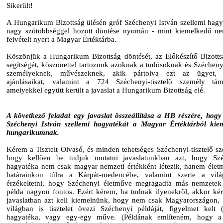
Sikerült!
A Hungarikum Bizottság ülésén gróf Széchenyi István szellemi hagy
nagy szótöbbséggel hozott döntése nyomán - mint kiemelkedő ne
felvételt nyert a Magyar Értéktárba.
Köszönjük a Hungarikum Bizottság döntését, az Előkészítő Bizotts
segítségét, köszönettel tartozunk azoknak a tudósoknak és Szécheny
személyeknek, művészeknek, akik pártolva ezt az ügyet, 
ajánlásaikat, valamint a 724 Széchenyi-tisztelő személy támo
amelyekkel együtt került a javaslat a Hungarikum Bizottság elé.
A következő feladat egy javaslat összeállítása a HB részére, hogy
Széchenyi István szellemi hagyatékát a Magyar Értéktárból kiem
hungarikumnak.
Kérem a Tisztelt Olvasó, és minden tehetséges Széchenyi-tisztelő sz
hogy kellően be tudjuk mutatni javaslatunkban azt, hogy Szé
hagyatéka nem csak magyar nemzeti értékként létezik, hanem élet
határainkon túlra a Kárpát-medencébe, valamint szerte a vilá
érzékeltetni, hogy Széchenyi életműve megragadta más nemzetek 
példa nagyon fontos. Ezért kérem, ha tudnak ilyenekről, akkor ké
javaslatban azt kell kiemelnünk, hogy nem csak Magyarországon
világban is tisztelet övezi Széchenyi példáját, figyelmet kelt (k
hagyatéka, vagy egy-egy műve. (Példának említeném, hogy a