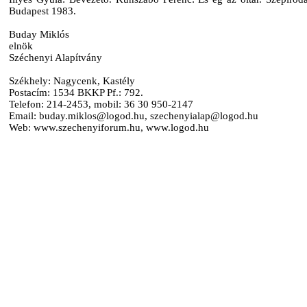
Budapest 1983.
Buday Miklós
elnök
Széchenyi Alapítvány
Székhely: Nagycenk, Kastély
Postacím: 1534 BKKP Pf.: 792.
Telefon: 214-2453, mobil: 36 30 950-2147
Email: buday.miklos@logod.hu, szechenyialap@logod.hu
Web: www.szechenyiforum.hu, www.logod.hu