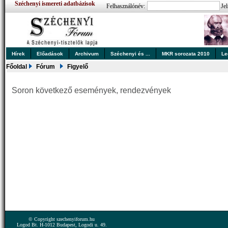
Széchenyi ismereti adatbázisok
Felhasználónév:
Jel
Hírek
Előadások
Archivum
Széchenyi és ...
MKR sorozata 2010
Le
Főoldal
Fórum
Figyelő
Soron következő események, rendezvények
© Copyright szechenyiforum.hu
Logod Bt. H-1012 Budapest, Logodi u. 49.