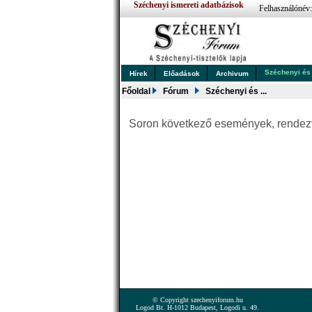
Széchenyi ismereti adatbázisok
Felhasználónév
Széchenyi és .
Hírek
Előadások
Archivum
Főoldal
Fórum
Széchenyi és ...
Soron következő események, rende
© Copyright szechenyiforum.hu
Logod Bt. H-1012 Budapest, Logodi u. 49.