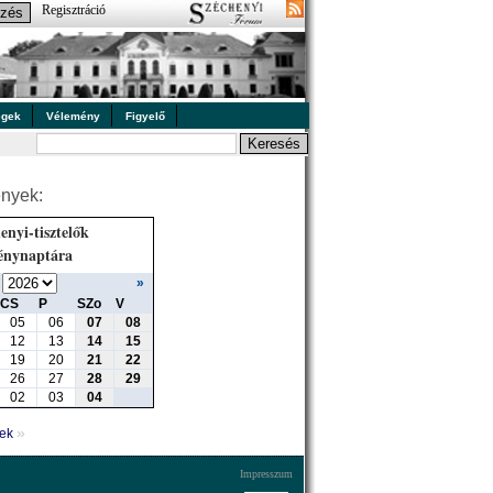
Regisztráció
égek
Vélemény
Figyelő
nyek:
enyi-tisztelők
énynaptára
»
CS
P
SZo
V
05
06
07
08
12
13
14
15
19
20
21
22
26
27
28
29
02
03
04
»
yek
Impresszum