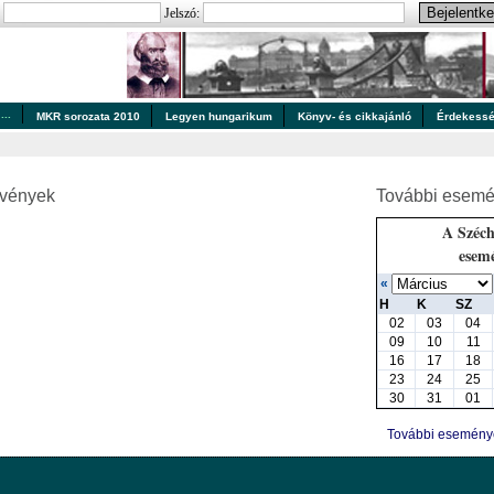
:
Jelszó:
..
MKR sorozata 2010
Legyen hungarikum
Könyv- és cikkajánló
Érdekess
zvények
További esemé
A Széch
esem
«
H
K
SZ
02
03
04
09
10
11
16
17
18
23
24
25
30
31
01
További esemén