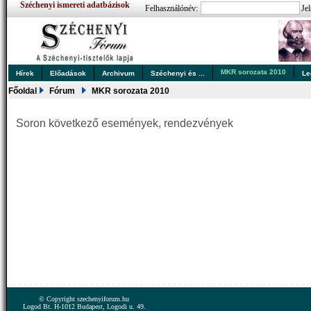
Széchenyi ismereti adatbázisok
Felhasználónév:
Jel
MKR sorozata 2010
Hírek
Előadások
Archivum
Széchenyi és ...
Le
Főoldal
Fórum
MKR sorozata 2010
Soron következő események, rendezvények
© Copyright szechenyiforum.hu
Logod Bt. H-1012 Budapest, Logodi u. 49.