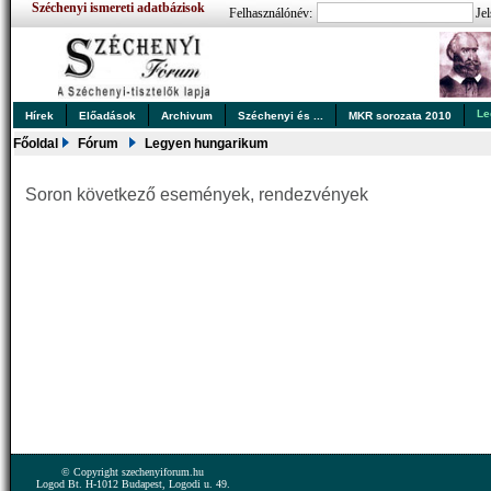
Széchenyi ismereti adatbázisok
Felhasználónév:
Jel
Le
Hírek
Előadások
Archivum
Széchenyi és ...
MKR sorozata 2010
Főoldal
Fórum
Legyen hungarikum
Soron következő események, rendezvények
© Copyright szechenyiforum.hu
Logod Bt. H-1012 Budapest, Logodi u. 49.