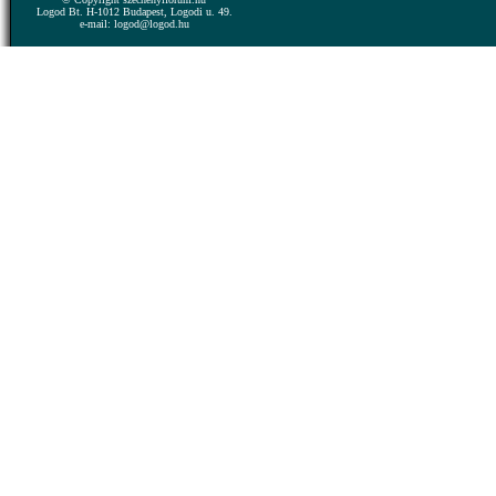
Logod Bt. H-1012 Budapest, Logodi u. 49.
e-mail: logod@logod.hu