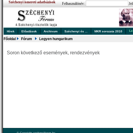
Széchenyi ismereti adatbázisok
Felhasználónév:
Jel
Le
Hírek
Előadások
Archivum
Széchenyi és ...
MKR sorozata 2010
Főoldal
Fórum
Legyen hungarikum
Soron következő események, rendezvények
© Copyright szechenyiforum.hu