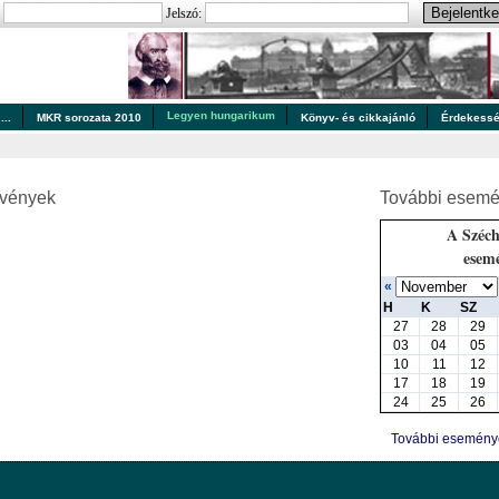
:
Jelszó:
Legyen hungarikum
..
MKR sorozata 2010
Könyv- és cikkajánló
Érdekess
zvények
További esemé
A Széch
esem
«
H
K
SZ
27
28
29
03
04
05
10
11
12
17
18
19
24
25
26
További esemén