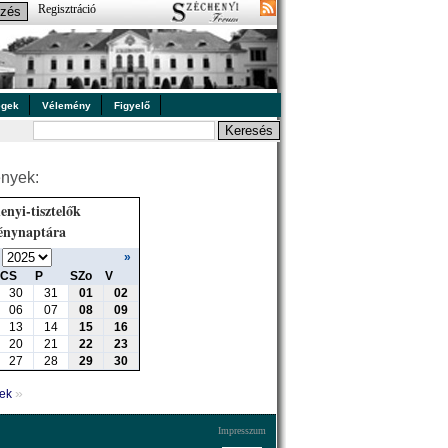
Regisztráció
égek
Vélemény
Figyelő
nyek:
enyi-tisztelők
énynaptára
»
CS
P
SZo
V
30
31
01
02
06
07
08
09
13
14
15
16
20
21
22
23
27
28
29
30
»
yek
Impresszum