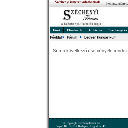
Széchenyi ismereti adatbázisok
Felhasználónév
Hírek
Előadások
Archivum
Széchenyi és .
Főoldal
Fórum
Legyen hungarikum
Soron következő események, rende
© Copyright szechenyiforum.hu
Logod Bt. H-1012 Budapest, Logodi u. 49.