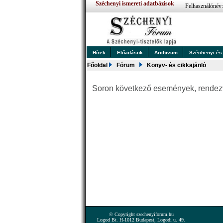
Széchenyi ismereti adatbázisok
Felhasználónév
Hírek
Előadások
Archivum
Széchenyi és .
Főoldal
Fórum
Könyv- és cikkajánló
Soron következő események, rende
© Copyright szechenyiforum.hu
Logod Bt. H-1012 Budapest, Logodi u. 49.