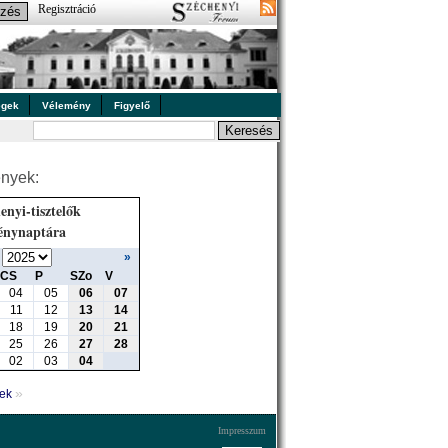
Regisztráció
égek
Vélemény
Figyelő
nyek:
enyi-tisztelők
énynaptára
»
CS
P
SZo
V
04
05
06
07
11
12
13
14
18
19
20
21
25
26
27
28
02
03
04
»
yek
Impresszum