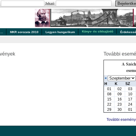
:
Jelszó:
Könyv- és cikkajánló
..
MKR sorozata 2010
Legyen hungarikum
Érdekess
zvények
További esemé
A Széch
esem
«
H
K
SZ
01
02
03
08
09
10
15
16
17
22
23
24
29
30
01
További esemén