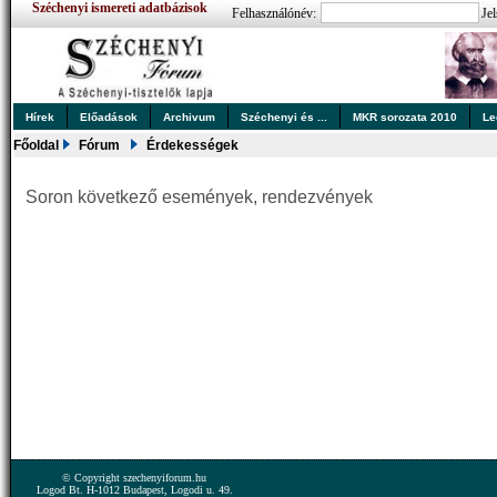
Széchenyi ismereti adatbázisok
Felhasználónév:
Jel
Hírek
Előadások
Archivum
Széchenyi és ...
MKR sorozata 2010
Le
Főoldal
Fórum
Érdekességek
Soron következő események, rendezvények
© Copyright szechenyiforum.hu
Logod Bt. H-1012 Budapest, Logodi u. 49.