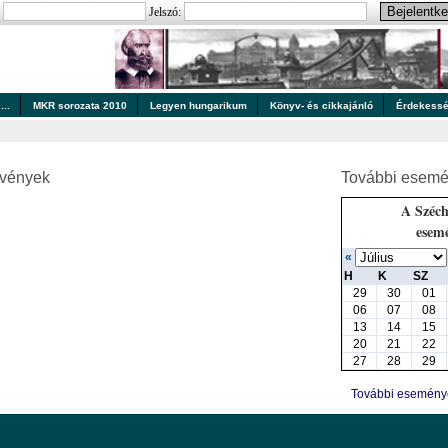
:
Jelszó:
..
MKR sorozata 2010
Legyen hungarikum
Könyv- és cikkajánló
Érdekess
zvények
További esemé
A Széch
esem
«
H
K
SZ
29
30
01
06
07
08
13
14
15
20
21
22
27
28
29
További esemén