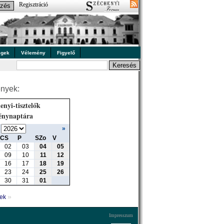
Regisztráció
égek
Vélemény
Figyelő
nyek:
enyi-tisztelők
énynaptára
»
CS
P
SZo
V
02
03
04
05
09
10
11
12
16
17
18
19
23
24
25
26
30
31
01
»
yek
Impresszum