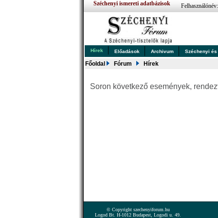
Széchenyi ismereti adatbázisok
Felhasználónév
Hírek
Előadások
Archivum
Széchenyi és .
Főoldal
Fórum
Hírek
Soron következő események, rende
© Copyright szechenyiforum.hu
Logod Bt. H-1012 Budapest, Logodi u. 49.