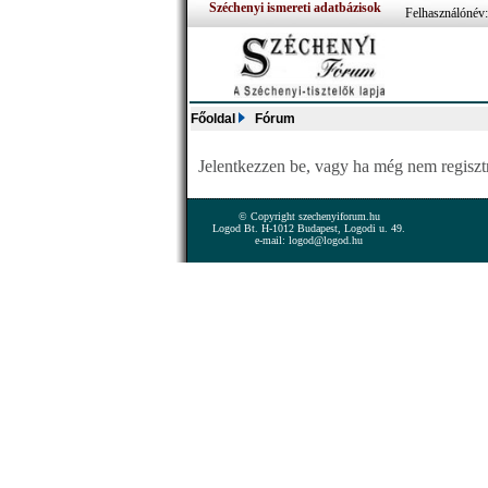
Széchenyi ismereti adatbázisok
Felhasználónév
Főoldal
Fórum
Jelentkezzen be, vagy ha még nem regisztrá
© Copyright szechenyiforum.hu
Logod Bt. H-1012 Budapest, Logodi u. 49.
e-mail: logod@logod.hu