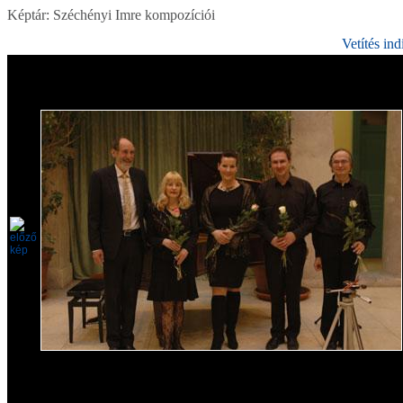
Képtár: Széchényi Imre kompozíciói
Vetítés ind