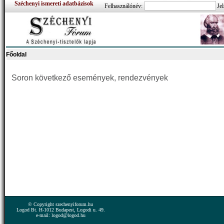
Széchenyi ismereti adatbázisok
Felhasználónév:
Jel
Főoldal
Soron következő események, rendezvények
© Copyright szechenyiforum.hu
Logod Bt. H-1012 Budapest, Logodi u. 49.
e-mail: logod@logod.hu