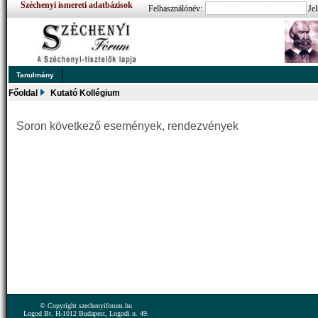
Széchenyi ismereti adatbázisok
Felhasználónév:
Jel
Tanulmány
Főoldal
Kutató Kollégium
Soron következő események, rendezvények
© Copyright szechenyiforum.hu
Logod Bt. H-1012 Budapest, Logodi u. 49.