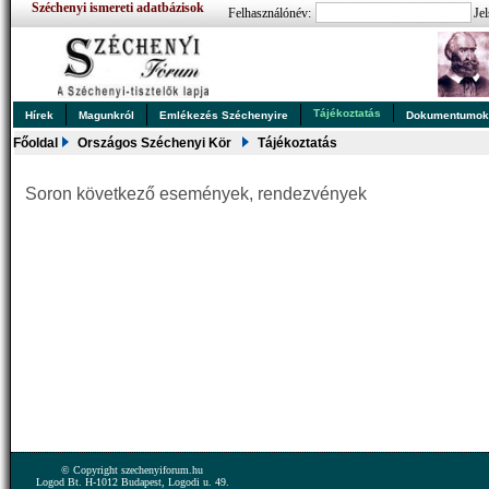
Széchenyi ismereti adatbázisok
Felhasználónév:
Jel
Tájékoztatás
Hírek
Magunkról
Emlékezés Széchenyire
Dokumentumo
Főoldal
Országos Széchenyi Kör
Tájékoztatás
Soron következő események, rendezvények
© Copyright szechenyiforum.hu
Logod Bt. H-1012 Budapest, Logodi u. 49.