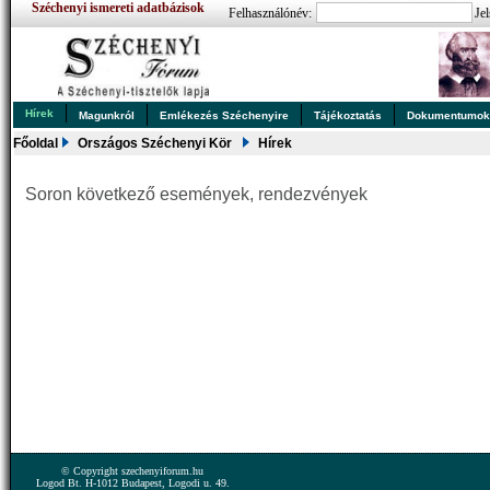
Széchenyi ismereti adatbázisok
Felhasználónév:
Jel
Hírek
Magunkról
Emlékezés Széchenyire
Tájékoztatás
Dokumentumo
Főoldal
Országos Széchenyi Kör
Hírek
Soron következő események, rendezvények
© Copyright szechenyiforum.hu
Logod Bt. H-1012 Budapest, Logodi u. 49.