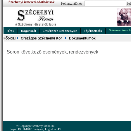
Széchenyi ismereti adatbázisok
Felhasználónév:
Jel
Dokumentumo
Hírek
Magunkról
Emlékezés Széchenyire
Tájékoztatás
Főoldal
Országos Széchenyi Kör
Dokumentumok
Soron következő események, rendezvények
© Copyright szechenyiforum.hu
Logod Bt. H-1012 Budapest, Logodi u. 49.