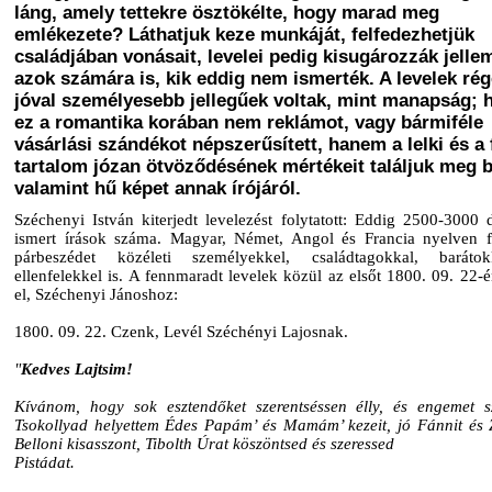
láng, amely tettekre ösztökélte, hogy marad meg
emlékezete? Láthatjuk keze munkáját, felfedezhetjük
családjában vonásait, levelei pedig kisugározzák jelle
azok számára is, kik eddig nem ismerték. A levelek ré
jóval személyesebb jellegűek voltak, mint manapság; 
ez a romantika korában nem reklámot, vagy bármiféle
vásárlási szándékot népszerűsített, hanem a lelki és a f
tartalom józan ötvöződésének mértékeit találjuk meg 
valamint hű képet annak írójáról.
Széchenyi István kiterjedt levelezést folytatott: Eddig 2500-3000 
ismert írások száma. Magyar, Német, Angol és Francia nyelven fo
párbeszédet közéleti személyekkel, családtagokkal, baráto
ellenfelekkel is. A fennmaradt levelek közül az elsőt 1800. 09. 22-é
el, Széchenyi Jánoshoz:
1800. 09. 22. Czenk, Levél Széchényi Lajosnak.
"
Kedves Lajtsim!
Kívánom, hogy sok esztendőket szerentséssen élly, és engemet sz
Tsokollyad helyettem Édes Papám’ és Mamám’ kezeit, jó Fánnit és Zs
Belloni kisasszont, Tibolth Úrat köszöntsed és szeressed
Pistádat.