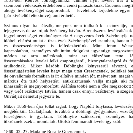
1831-ben Kedves Jobbágyimhoz! címmel nyílt levelet irat a k
szembeni védekezés érdekében a cenki parasztoknak. Érdemes megfi
ahogy tevékenységei szaporodnak – leveleinek terjedelme egyre
(pár kivételtől eltekintve), ami érthető.
Számos olyan irat létezik, melynek nem tudható ki a címzettje, mi
lejegyezve, de az írójuk Szécheny István. A rendszeres levélváltások
fegyelmezettséget eredményeztek: A negyvenes évek Széchenyije 
időbeli eltérést mutat a tízes évek Széchenyijével szemben, hanem ér
és összeszedettséget is felfedezhetünk. Mint írtam Wessel
kapcsolatban, személyes sőt intim dolgokat ugyanúgy megosztot
módon az arra méltóknak, mint azt élőszóban tette. 18
összeomlásakor levelei lelki csapongásról, bizonytalanságról és fé
árulkodnak. Mikor később Döblingbe kényszerül távozni, 
összefüggéstelen levelet hagy maga után Cresencenek, politikai bar
de önvallomás formában is ír: elítélve minden jót, melyet tett, magát 
március óta tartó helyzetért, antikrisztusnak vallja magát, aki m
kihasznált és megnyomorított. Aláírása többé nem a tőle megszokott 
vagy Gróf Széchenyi István, hanem csak ennyi: Széchenyi, a szegén
Önvádjait németül jegyezte le.
Mikor 1859-ben újra tollat ragad, hogy Naplóit folytassa, levelezés
megélénkül. Családjának, továbbá a döblingi gyógyintézet vezető
feleségének ír gyakran. Többnyire szűkszavú, személyes han
tükröznek ezek a mondatok. Utolsó fennmaradt levele így szól:
1860. 03. 27. Madame Rosalie Goergennek.