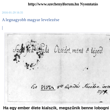
http://www.szechenyiforum.hu Nyomtatás
2016-01-29 16:35
A legnagyobb magyar levelezése
|
Ha egy ember élete kialszik, megszűnik benne lobogni