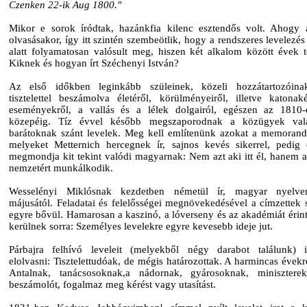
Czenken 22-ik Aug 1800."
Mikor e sorok íródtak, hazánkfia kilenc esztendős volt. Ahogy
olvasásakor, így itt szintén szembeötlik, hogy a rendszeres levelezé
alatt folyamatosan valósult meg, hiszen két alkalom között évek te
Kiknek és hogyan írt Széchenyi István?
Az első időkben leginkább szüleinek, közeli hozzátartozóina
tisztelettel beszámolva életéről, körülményeiről, illetve katonaké
eseményekről, a vallás és a lélek dolgairól, egészen az 1810
közepéig. Tíz évvel később megszaporodnak a közügyek val
barátoknak szánt levelek. Meg kell említenünk azokat a memoran
melyeket Metternich hercegnek ír, sajnos kevés sikerrel, pedig 
megmondja kit tekint valódi magyarnak: Nem azt aki itt él, hanem az
nemzetért munkálkodik.
Wesselényi Miklósnak kezdetben németül ír, magyar nyelv
májusától. Feladatai és felelősségei megnövekedésével a címzettek 
egyre bővül. Hamarosan a kaszinó, a lóverseny és az akadémiát érin
kerülnek sorra: Személyes levelekre egyre kevesebb ideje jut.
Párbajra felhívó leveleit (melyekből négy darabot találunk) 
elolvasni: Tisztelettudóak, de mégis határozottak. A harmincas évekr
Antalnak, tanácsosoknak,a nádornak, gyárosoknak, minisztere
beszámolót, fogalmaz meg kérést vagy utasítást.