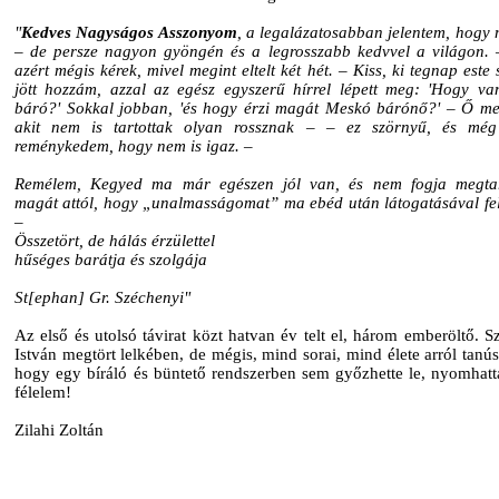
"
Kedves Nagyságos Asszonyom
, a legalázatosabban jelentem, hogy 
– de persze nagyon gyöngén és a legrosszabb kedvvel a világon. 
azért mégis kérek, mivel megint eltelt két hét. – Kiss, ki tegnap este
jött hozzám, azzal az egész egyszerű hírrel lépett meg: 'Hogy va
báró?' Sokkal jobban, 'és hogy érzi magát Meskó bárónő?' – Ő m
akit nem is tartottak olyan rossznak – – ez szörnyű, és még
reménykedem, hogy nem is igaz. –
Remélem, Kegyed ma már egészen jól van, és nem fogja megtar
magát attól, hogy „unalmasságomat” ma ebéd után látogatásával fel
–
Összetört, de hálás érzülettel
hűséges barátja és szolgája
St[ephan] Gr. Széchenyi"
Az első és utolsó távirat közt hatvan év telt el, három emberöltő. S
István megtört lelkében, de mégis, mind sorai, mind élete arról tanú
hogy egy bíráló és büntető rendszerben sem győzhette le, nyomhatta
félelem!
Zilahi Zoltán